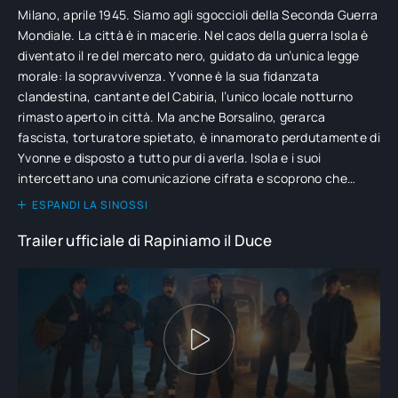
Milano, aprile 1945. Siamo agli sgoccioli della Seconda Guerra
Mondiale. La città è in macerie. Nel caos della guerra Isola è
diventato il re del mercato nero, guidato da un’unica legge
morale: la sopravvivenza. Yvonne è la sua fidanzata
clandestina, cantante del Cabiria, l’unico locale notturno
rimasto aperto in città. Ma anche Borsalino, gerarca
fascista, torturatore spietato, è innamorato perdutamente di
Yvonne e disposto a tutto pur di averla. Isola e i suoi
intercettano una comunicazione cifrata e scoprono che
Mussolini ha nascosto il suo immenso tesoro proprio a Milano
ESPANDI LA SINOSSI
– nella “Zona Nera” – in attesa di fuggire per la Svizzera,
Trailer ufficiale di Rapiniamo il Duce
scampando alla cattura e alla forca. Isola non può lasciarsi
sfuggire l’occasione della vita – il colpo più ambizioso della
Storia – e decide perciò di mettere in atto un’impresa folle:
rapinare il Duce.