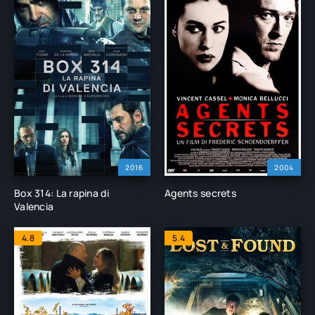
2016
2004
Box 314: La rapina di
Agents secrets
Valencia
4.8
5.4