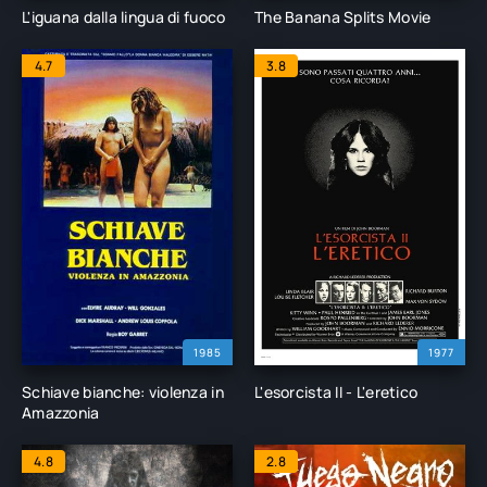
L'iguana dalla lingua di fuoco
The Banana Splits Movie
4.7
3.8
1985
1977
Schiave bianche: violenza in
L'esorcista II - L'eretico
Amazzonia
4.8
2.8