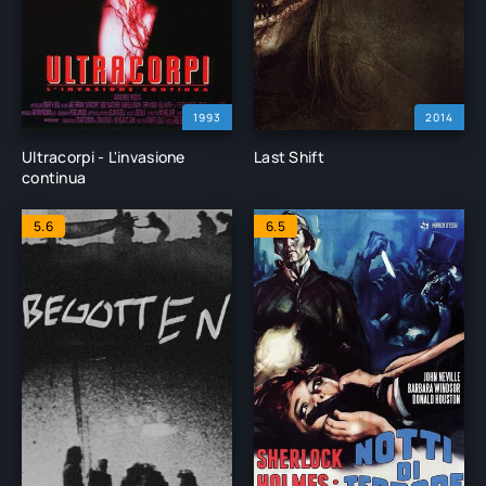
1993
2014
Ultracorpi - L'invasione
Last Shift
continua
5.6
6.5