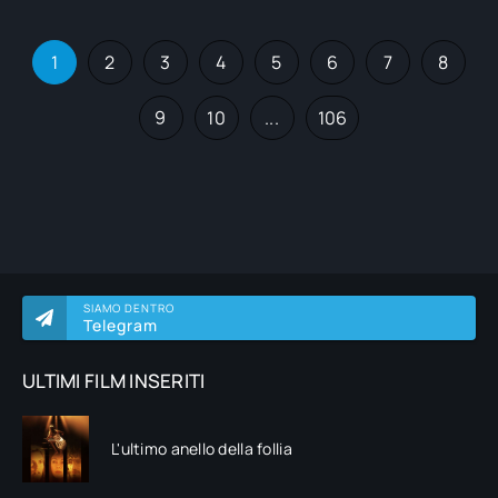
1
2
3
4
5
6
7
8
9
10
...
106
SIAMO DENTRO
Telegram
ULTIMI FILM INSERITI
L'ultimo anello della follia