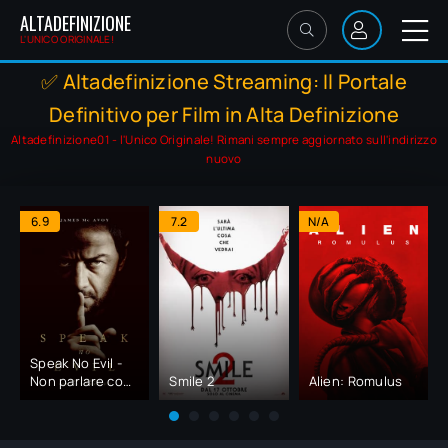
ALTADEFINIZIONE
L'UNICO ORIGINALE!
✅ Altadefinizione Streaming: Il Portale
Definitivo per Film in Alta Definizione
Altadefinizione01 - l'Unico Originale! Rimani sempre aggiornato sull'indirizzo
nuovo
6.9
7.2
N/A
Speak No Evil -
Non parlare con
Smile 2
Alien: Romulus
gli sconosciuti