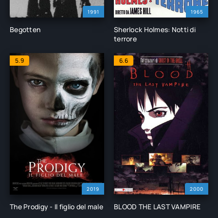
1991
1965
Begotten
Sherlock Holmes: Notti di
terrore
5.9
6.6
2019
2000
The Prodigy - Il figlio del male
BLOOD THE LAST VAMPIRE