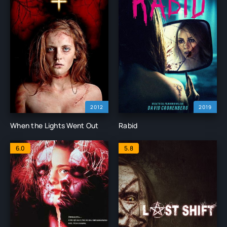
2012
2019
When the Lights Went Out
Rabid
6.0
5.8