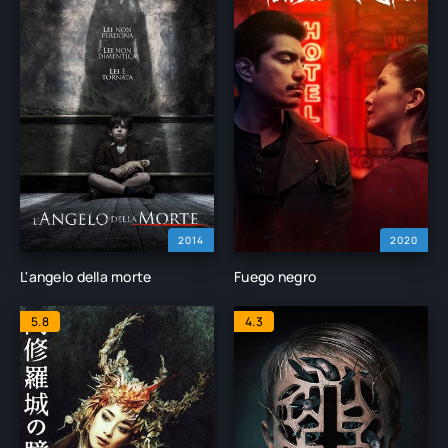
2014
2020
L'angelo della morte
Fuego negro
5.8
4.3