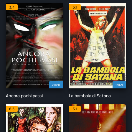
3.4
5.1
2020
1969
Ancora pochi passi
La bambola di Satana
6.5
5.1