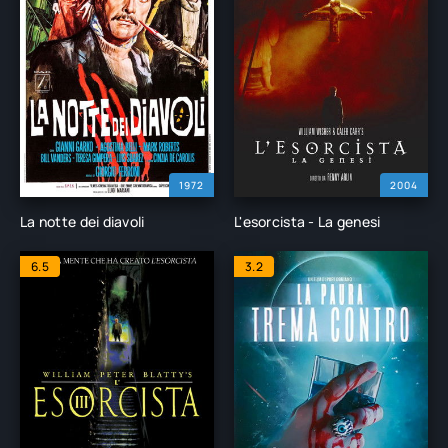
1972
2004
La notte dei diavoli
L'esorcista - La genesi
6.5
3.2