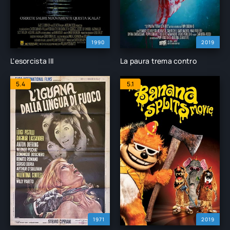
1990
2019
L'esorcista III
La paura trema contro
5.4
5.1
1971
2019