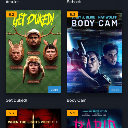
Amulet
Schock
6.2
5.3
2019
2020
Get Duked!
Body Cam
5.3
5.2