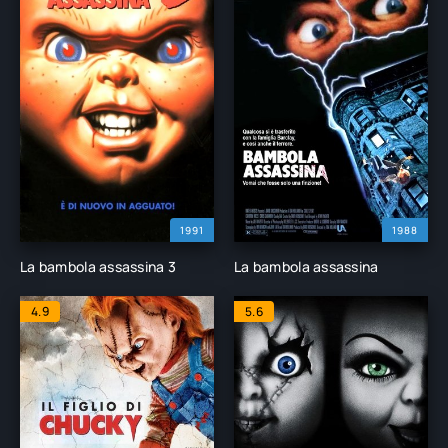
1991
1988
La bambola assassina 3
La bambola assassina
4.9
5.6