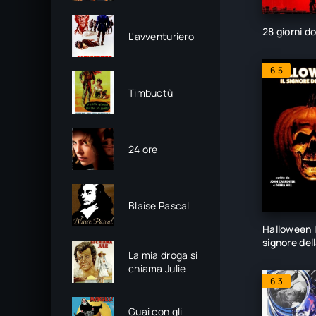
28 giorni d
L'avventuriero
6.5
Timbuctù
24 ore
Blaise Pascal
Halloween II 
signore del
La mia droga si
chiama Julie
6.3
Guai con gli