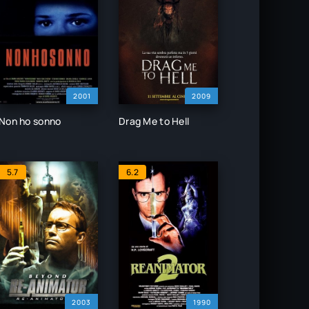
2001
2009
Non ho sonno
Drag Me to Hell
5.7
6.2
2003
1990