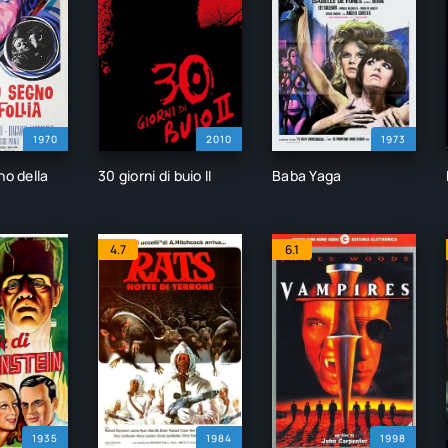
1970
2010
1973
no della
30 giorni di buio II
Baba Yaga
4.7
6.1
1935
1984
1998