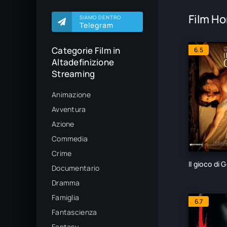
Film Ho
SIAMO DENTRO
Telegram
Categorie Film in
6.5
Altadefinizione
Streaming
Animazione
Avventura
Azione
Commedia
Crime
Il gioco di 
Documentario
Dramma
Famiglia
6.7
Fantascienza
Fantasy