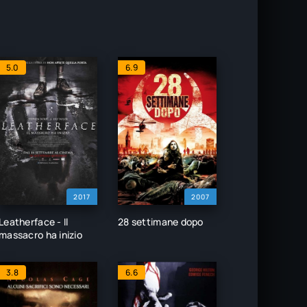
5.0
6.9
2017
2007
Leatherface - Il
28 settimane dopo
massacro ha inizio
3.8
6.6