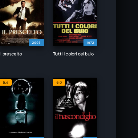
2006
1972
Il prescelto
Tutti i colori del buio
5.4
6.0