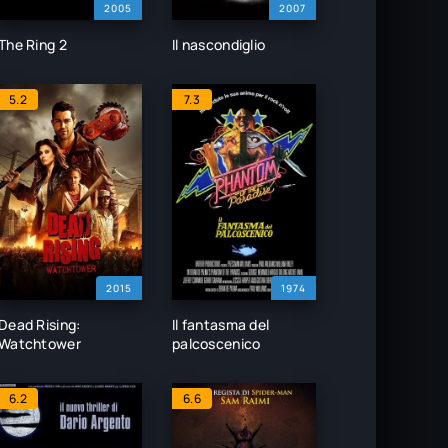
2005
2007
The Ring 2
Il nascondiglio
5.2
7.3
2015
1974
Dead Rising:
Il fantasma del
Watchtower
palcoscenico
6.2
6.6