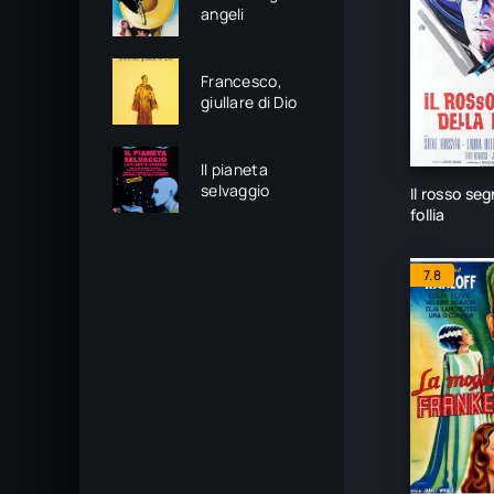
angeli
Francesco,
giullare di Dio
Il pianeta
selvaggio
Il rosso seg
follia
7.8