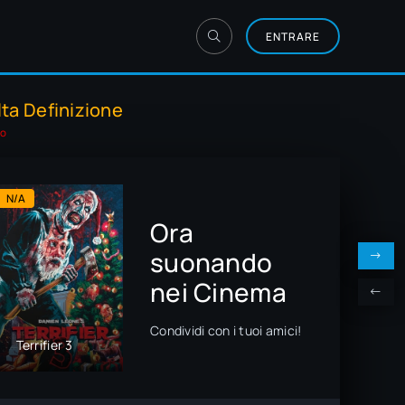
ENTRARE
lta Definizione
vo
N/A
6.5
7.2
Ora
suonando
nei Cinema
Condividi con i tuoi amici!
Terrifier 3
Smile
The Menu