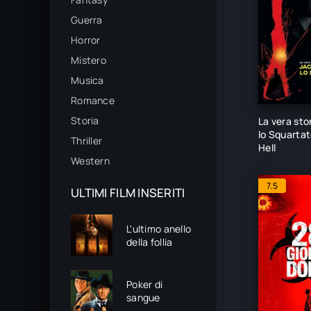
Guerra
Horror
Mistero
Musica
Romance
Storia
La vera stor
lo Squartat
Thriller
Hell
Western
7.5
ULTIMI FILM INSERITI
L'ultimo anello
della follia
Poker di
sangue