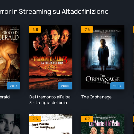
rror in Streaming su Altadefinizione
4.8
7.4
2017
2000
2007
Gerald
Dal tramonto all'alba
The Orphanage
3 - La figlia del boia
7.6
6.7