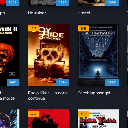
2002
1987
2006
opo
Hellraiser
Hostel
4.7
5.5
1981
2014
2003
- Il
Radio Killer - La corsa
L'acchiappasogni
la morte
continua
4.4
5.7