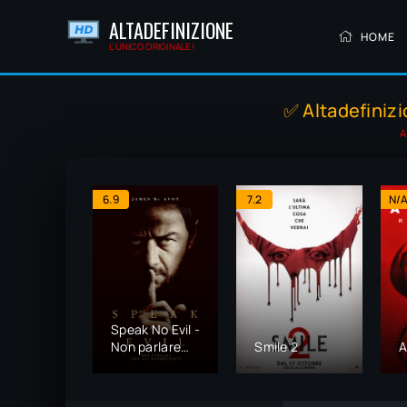
ALTADEFINIZIONE
HOME
L'UNICO ORIGINALE!
✅ Altadefinizi
A
6.9
7.2
N/
Speak No Evil -
Non parlare
Smile 2
A
con gli
sconosciuti