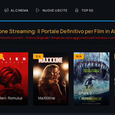
AL CINEMA
NUOVE USCITE
TOP 50
one Streaming: Il Portale Definitivo per Film in A
ltadefinizione01 - l'Unico Originale! Rimani sempre aggiornato sull'indirizzo nuo
A
6.4
N/A
Shark 2 -
lien: Romulus
MaXXXine
L'abisso