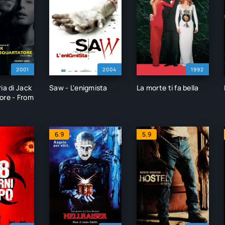
2001
2004
1992
ia di Jack
Saw - L'enigmista
La morte ti fa bella
ore - From
6.9
5.9