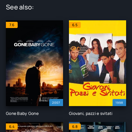
See also:
7.6
6.5
2007
1998
Gone Baby Gone
Giovani, pazzi e svitati
6.4
6.8