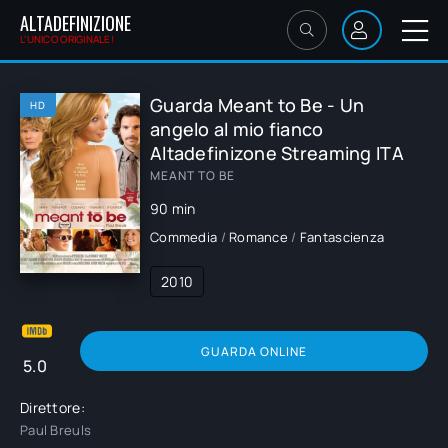
ALTADEFINIZIONE
L'UNICO ORIGINALE!
Guarda Meant to Be - Un
HD
angelo al mio fianco
Altadefinizone Streaming ITA
MEANT TO BE
90 min
Commedia
/
Romance
/
Fantascienza
2010
GUARDA ONLINE
5.0
Direttore:
Paul Breuls