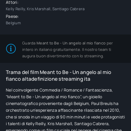
Attori:
Kelly Reilly, Kris Marshall, Santiago Cabrera
Paese:
Belgium
Guarda
Meant to Be - Un angelo al mio fianco
per
intero in italiano gratuitamente. Il nostro team ti
augura buon divertimento con lo streaming.
Trama del film Meant to Be - Un angelo al mio
fianco altadefinizione streaming ita
Nel coinvolgente Commedia / Romance / Fantascienza,
"Meant to Be - Un angelo al mio fianco", un gioiello
cinematografico proveniente dagli Belgium, Paul Breuls ha
orchestrato un'esperienza affascinante rilasciata nel 2010,
che si snoda in un viaggio di 90 min minuti e vede protagonisti
i talenti di Kelly Reilly, Kris Marshall, Santiago Cabrera,
emergendo come un film cruciale nel genere del cinema che