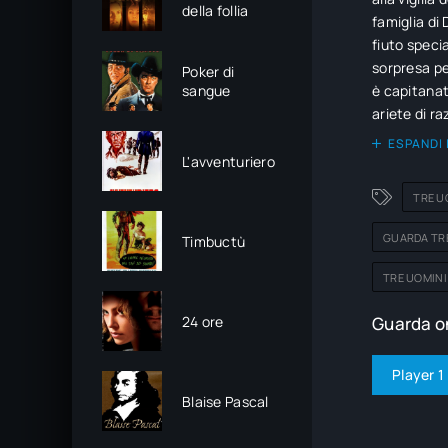
della follia
famiglia di 
fiuto specia
sorpresa per
Poker di
sangue
è capitanat
ariete di r
civiltà.
ESPANDI 
L'avventuriero
TRE U
GUARDA TRE
Timbuctù
TRE UOMINI
24 ore
Guarda on
Player 1
Blaise Pascal