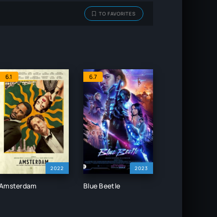
TO FAVORITES
6.1
6.7
2022
2023
Amsterdam
Blue Beetle