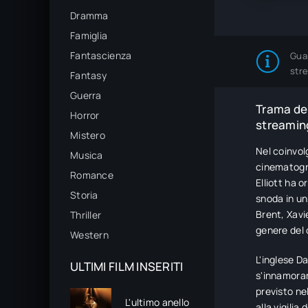
Dramma
Famiglia
Fantascienza
Gua
str
Fantasy
Guerra
Trama del
Horror
streaming
Mistero
Nel coinvol
Musica
cinematogra
Romance
Elliott ha 
Storia
snoda in un 
Brent, Xavi
Thriller
genere del 
Western
L'inglese D
ULTIMI FILM INSERITI
s'innamoran
previsto ne
L'ultimo anello
alla vigilia