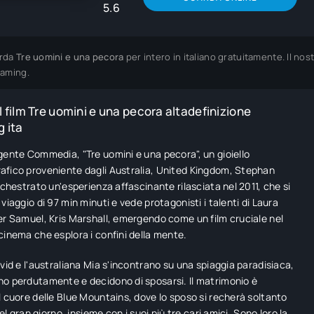
5.6
rda
Tre uomini e una pecora
per intero in italiano gratuitamente. Il no
eaming.
 film Tre uomini e una pecora altadefinizione
 ita
gente Commedia, "Tre uomini e una pecora", un gioiello
fico proveniente dagli Australia, United Kingdom, Stephan
orchestrato un'esperienza affascinante rilasciata nel 2011, che si
viaggio di 97 min minuti e vede protagonisti i talenti di Laura
er Samuel, Kris Marshall, emergendo come un film cruciale nel
cinema che esplora i confini della mente.
avid e l'australiana Mia s'incontrano su una spiaggia paradisiaca,
o perdutamente e decidono di sposarsi. Il matrimonio è
l cuore delle Blue Mountains, dove lo sposo si recherà soltanto
 del gran giorno, insieme con i suoi più tre cari amici. Sono loro la