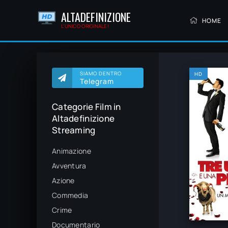
ALTADEFINIZIONE
HOME
L'UNICO ORIGINALE!
SIAMO DENTRO
HD
Telegram
Categorie Film in
Altadefinizione
Streaming
Animazione
Avventura
Azione
Commedia
Crime
Documentario