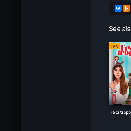
See als
N/A
Tre di trop