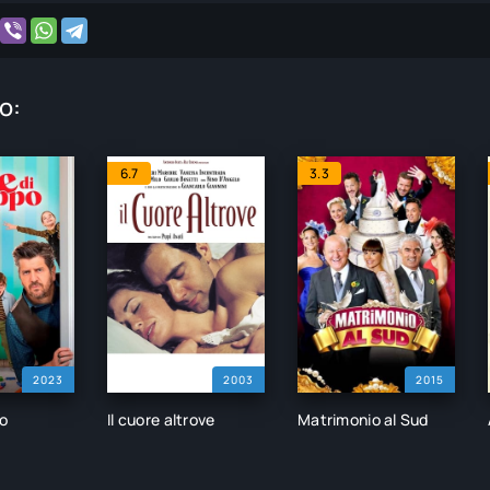
o:
6.7
3.3
2023
2003
2015
po
Il cuore altrove
Matrimonio al Sud