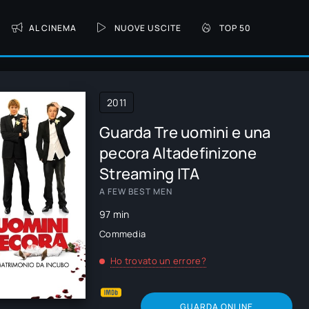
AL CINEMA
NUOVE USCITE
TOP 50
2011
Guarda Tre uomini e una
pecora Altadefinizone
Streaming ITA
A FEW BEST MEN
97 min
Commedia
Ho trovato un errore?
GUARDA ONLINE