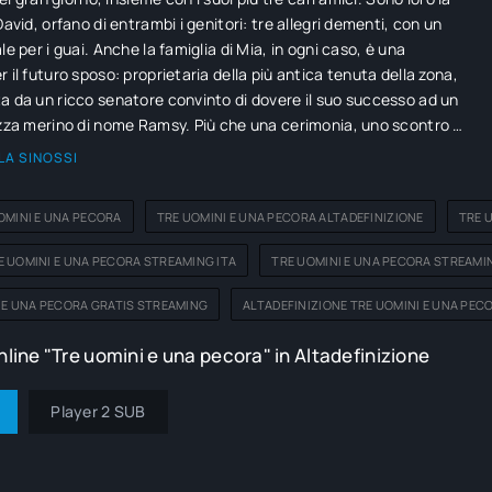
David, orfano di entrambi i genitori: tre allegri dementi, con un
le per i guai. Anche la famiglia di Mia, in ogni caso, è una
 il futuro sposo: proprietaria della più antica tenuta della zona,
a da un ricco senatore convinto di dovere il suo successo ad un
azza merino di nome Ramsy. Più che una cerimonia, uno scontro di
LA SINOSSI
OMINI E UNA PECORA
TRE UOMINI E UNA PECORA ALTADEFINIZIONE
TRE 
 UOMINI E UNA PECORA STREAMING ITA
TRE UOMINI E UNA PECORA STREAMI
 E UNA PECORA GRATIS STREAMING
ALTADEFINIZIONE TRE UOMINI E UNA PEC
line "Tre uomini e una pecora" in Altadefinizione
Player 2 SUB