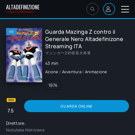
ALTADEFINIZIONE
L'UNICO ORIGINALE!
Guarda Mazinga Z contro il
HD
Generale Nero Altadefinizone
Streaming ITA
マジンガーZ対暗黒大将軍
43 min
Azione
/
Avventura
/
Animazione
1974
GUARDA ONLINE
7.5
Direttore:
Nobutaka Nishizawa