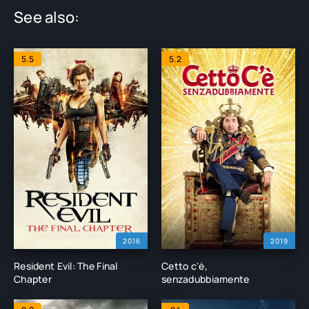
See also:
5.5
5.2
2016
2019
Resident Evil: The Final
Cetto c'è,
Chapter
senzadubbiamente