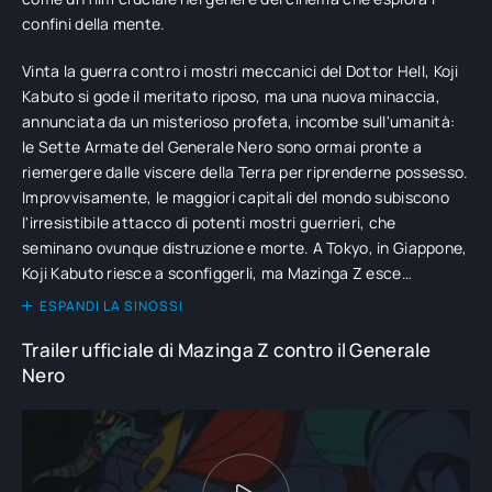
confini della mente.
Vinta la guerra contro i mostri meccanici del Dottor Hell, Koji
Kabuto si gode il meritato riposo, ma una nuova minaccia,
annunciata da un misterioso profeta, incombe sull'umanità:
le Sette Armate del Generale Nero sono ormai pronte a
riemergere dalle viscere della Terra per riprenderne possesso.
Improvvisamente, le maggiori capitali del mondo subiscono
l'irresistibile attacco di potenti mostri guerrieri, che
seminano ovunque distruzione e morte. A Tokyo, in Giappone,
Koji Kabuto riesce a sconfiggerli, ma Mazinga Z esce
semidistrutto dallo scontro. Inoltre, durante l'attacco che
ESPANDI LA SINOSSI
non risparmia l'Istituto di Ricerca sull'Energia Fotoatomica, il
Trailer ufficiale di Mazinga Z contro il Generale
fratellino Shiro rimane gravemente ferito e solo una
Nero
trasfusione di sangue di Koji riesce a salvargli la vita. Quando i
mostri guerrieri tornano all'attacco più in forze di prima, sia
Mazinga Z che Koji non sono ancora in condizioni di
combattere e l'esito dello scontro appare ormai scontato.