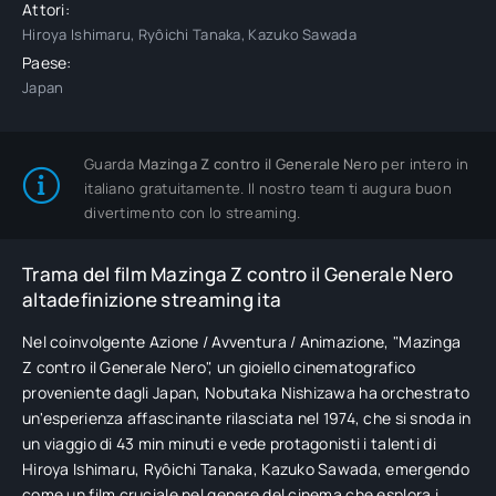
Attori:
Hiroya Ishimaru, Ryôichi Tanaka, Kazuko Sawada
Paese:
Japan
Guarda
Mazinga Z contro il Generale Nero
per intero in
italiano gratuitamente. Il nostro team ti augura buon
divertimento con lo streaming.
Trama del film Mazinga Z contro il Generale Nero
altadefinizione streaming ita
Nel coinvolgente Azione / Avventura / Animazione, "Mazinga
Z contro il Generale Nero", un gioiello cinematografico
proveniente dagli Japan, Nobutaka Nishizawa ha orchestrato
un'esperienza affascinante rilasciata nel 1974, che si snoda in
un viaggio di 43 min minuti e vede protagonisti i talenti di
Hiroya Ishimaru, Ryôichi Tanaka, Kazuko Sawada, emergendo
come un film cruciale nel genere del cinema che esplora i