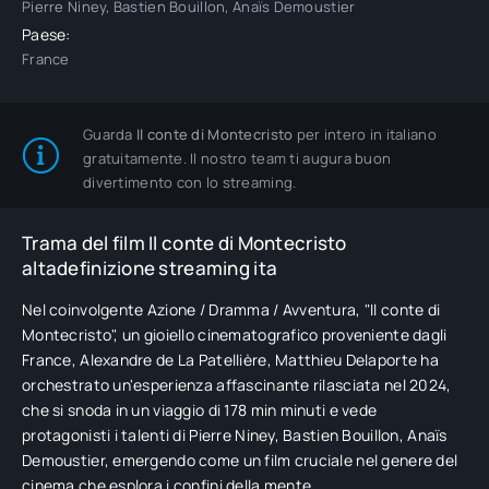
Pierre Niney, Bastien Bouillon, Anaïs Demoustier
Paese:
France
Guarda
Il conte di Montecristo
per intero in italiano
gratuitamente. Il nostro team ti augura buon
divertimento con lo streaming.
Trama del film Il conte di Montecristo
altadefinizione streaming ita
Nel coinvolgente Azione / Dramma / Avventura, "Il conte di
Montecristo", un gioiello cinematografico proveniente dagli
France, Alexandre de La Patellière, Matthieu Delaporte ha
orchestrato un'esperienza affascinante rilasciata nel 2024,
che si snoda in un viaggio di 178 min minuti e vede
protagonisti i talenti di Pierre Niney, Bastien Bouillon, Anaïs
Demoustier, emergendo come un film cruciale nel genere del
cinema che esplora i confini della mente.