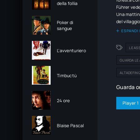
della follia
Führer vede
Una mattina
del villaggi
Poker di
sangue
morire e la 
ESPANDI 
patti segret
LE AS
L'avventuriero
GUARDA LE 
ALTADEFINI
Timbuctù
Guarda on
24 ore
Player 1
Blaise Pascal