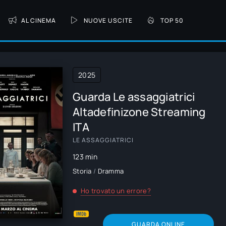
AL CINEMA
NUOVE USCITE
TOP 50
2025
Guarda Le assaggiatrici
Altadefinizone Streaming
ITA
LE ASSAGGIATRICI
123 min
Storia
/
Dramma
Ho trovato un errore?
GUARDA ONLINE