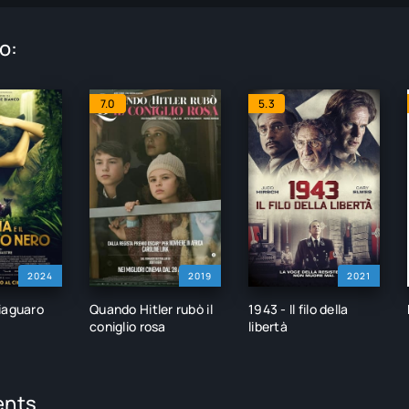
o:
7.0
5.3
2024
2019
2021
iaguaro
Quando Hitler rubò il
1943 - Il filo della
coniglio rosa
libertà
nts