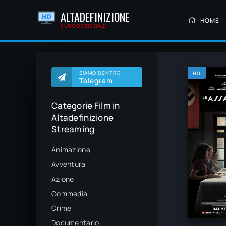
ALTADEFINIZIONE
HOME
L'UNICO ORIGINALE!
SIAMO DENTRO
HD
Telegram
Categorie Film in
Altadefinizione
Streaming
Animazione
Avventura
Azione
Commedia
Crime
Documentario