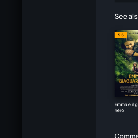
See als
5.6
Emma e il g
nero
Comme