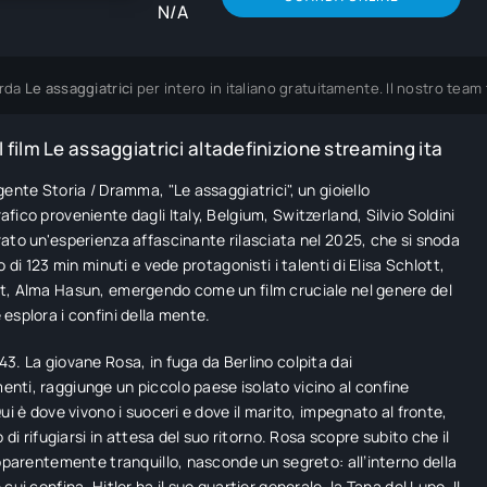
N/A
rda
Le assaggiatrici
per intero in italiano gratuitamente. Il nostro tea
 film Le assaggiatrici altadefinizione streaming ita
gente Storia / Dramma, "Le assaggiatrici", un gioiello
fico proveniente dagli Italy, Belgium, Switzerland, Silvio Soldini
ato un'esperienza affascinante rilasciata nel 2025, che si snoda
o di 123 min minuti e vede protagonisti i talenti di Elisa Schlott,
t, Alma Hasun, emergendo come un film cruciale nel genere del
esplora i confini della mente.
3. La giovane Rosa, in fuga da Berlino colpita dai
ti, raggiunge un piccolo paese isolato vicino al confine
ui è dove vivono i suoceri e dove il marito, impegnato al fronte,
o di rifugiarsi in attesa del suo ritorno. Rosa scopre subito che il
apparentemente tranquillo, nasconde un segreto: all’interno della
cui confina, Hitler ha il suo quartier generale, la Tana del Lupo. Il