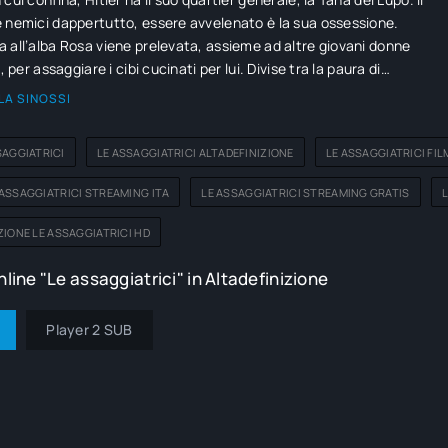
 nemici dappertutto, essere avvelenato è la sua ossessione.
 all’alba Rosa viene prelevata, assieme ad altre giovani donne
o, per assaggiare i cibi cucinati per lui. Divise tra la paura di
fame, le assaggiatrici stringeranno tra loro alleanze, amicizie e
LA SINOSSI
i.
SAGGIATRICI
LE ASSAGGIATRICI ALTADEFINIZIONE
LE ASSAGGIATRICI FIL
ASSAGGIATRICI STREAMING ITA
LE ASSAGGIATRICI STREAMING GRATIS
L
ZIONE LE ASSAGGIATRICI HD
line "Le assaggiatrici" in Altadefinizione
Player 2 SUB