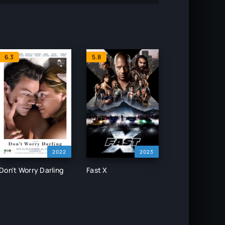
6.3
5.8
2022
2023
Don't Worry Darling
Fast X