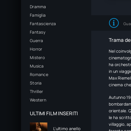
Dramma
Famiglia
Fantascienza
Gua
Fantasy
Trama del
Guerra
Horror
Nel coinvol
Mistero
cinematogra
ha orchestr
Musica
in un viaggi
Romance
Max Riemel
Storia
cinema che 
Thriller
Autunno 194
Western
bombardamen
orientale. Q
ULTIMI FILM INSERITI
le ha scritt
villaggio, 
L'ultimo anello
foresta con 