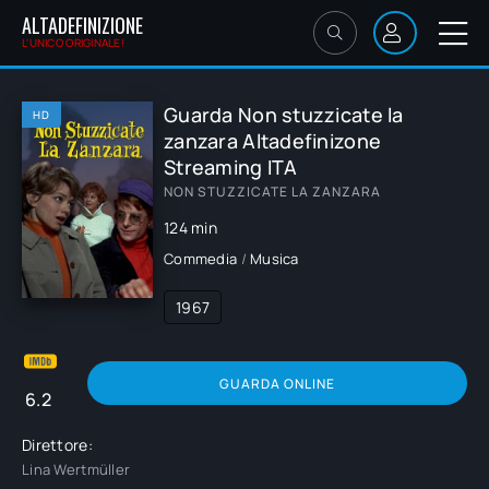
ALTADEFINIZIONE
L'UNICO ORIGINALE!
Guarda Non stuzzicate la
HD
zanzara Altadefinizone
Streaming ITA
NON STUZZICATE LA ZANZARA
124 min
Commedia
/
Musica
1967
GUARDA ONLINE
6.2
Direttore:
Lina Wertmüller