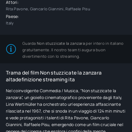
Attori:
Rita Pavone, Giancarlo Giannini, Raffaele Pisu
Paese:
Italy
Guarda
Non stuzzicate la zanzara
per intero in italiano
gratuitamente. Il nostro team ti augura buon
divertimento con lo streaming.
Trama del film Non stuzzicate la zanzara
altadefinizione streaming ita
Nel coinvolgente Commedia / Musica, "Non stuzzicate la
zanzara", un gioiello cinematografico proveniente dagli Italy,
Lina Wertmüller ha orchestrato un'esperienza affascinante
rilasciata nel 1967, che si snoda in un viaggio di 124 min minuti
e vede protagonisti i talenti di Rita Pavone, Giancarlo
Giannini, Raffaele Pisu, emergendo come un film cruciale nel
genere del cinema che esplora i confini della mente.