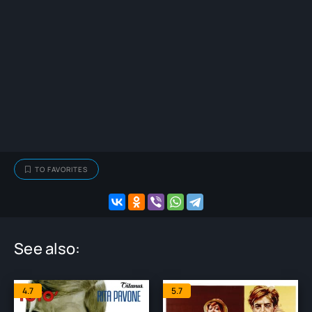
TO FAVORITES
See also:
4.7
5.7