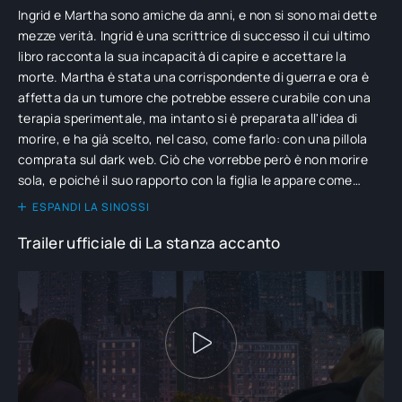
Ingrid e Martha sono amiche da anni, e non si sono mai dette
mezze verità. Ingrid è una scrittrice di successo il cui ultimo
libro racconta la sua incapacità di capire e accettare la
morte. Martha è stata una corrispondente di guerra e ora è
affetta da un tumore che potrebbe essere curabile con una
terapia sperimentale, ma intanto si è preparata all'idea di
morire, e ha già scelto, nel caso, come farlo: con una pillola
comprata sul dark web. Ciò che vorrebbe però è non morire
sola, e poiché il suo rapporto con la figlia le appare come
irrimediabilmente compromesso chiede a Ingrid di
ESPANDI LA SINOSSI
soggiornare nella stanza accanto alla sua nel momento in cui
Trailer ufficiale di La stanza accanto
dovesse decidere di "abbandonare il party".