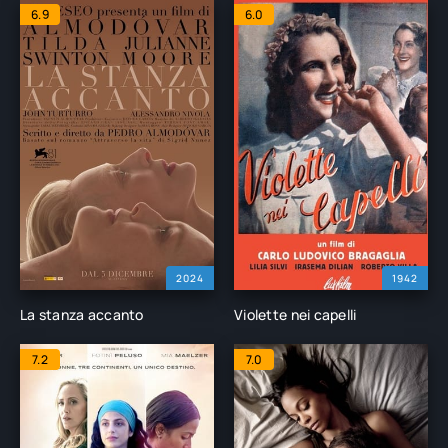
6.9
6.0
2024
1942
La stanza accanto
Violette nei capelli
7.2
7.0