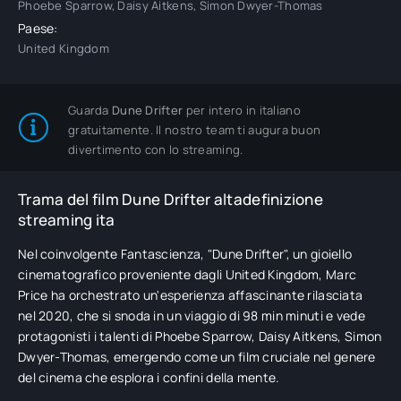
Phoebe Sparrow, Daisy Aitkens, Simon Dwyer-Thomas
Paese:
United Kingdom
Guarda
Dune Drifter
per intero in italiano
gratuitamente. Il nostro team ti augura buon
divertimento con lo streaming.
Trama del film Dune Drifter altadefinizione
streaming ita
Nel coinvolgente Fantascienza, "Dune Drifter", un gioiello
cinematografico proveniente dagli United Kingdom, Marc
Price ha orchestrato un'esperienza affascinante rilasciata
nel 2020, che si snoda in un viaggio di 98 min minuti e vede
protagonisti i talenti di Phoebe Sparrow, Daisy Aitkens, Simon
Dwyer-Thomas, emergendo come un film cruciale nel genere
del cinema che esplora i confini della mente.