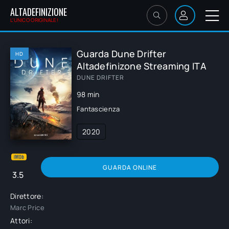
ALTADEFINIZIONE
L'UNICO ORIGINALE!
Guarda Dune Drifter
HD
Altadefinizone Streaming ITA
DUNE DRIFTER
98 min
Fantascienza
2020
GUARDA ONLINE
3.5
Direttore:
Marc Price
Attori: