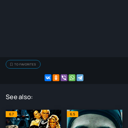
TO FAVORITES
See also:
6.7
6.5