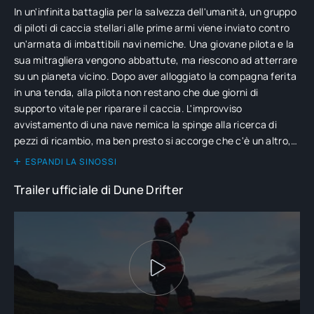
In un'infinita battaglia per la salvezza dell'umanità, un gruppo
di piloti di caccia stellari alle prime armi viene inviato contro
un'armata di imbattibili navi nemiche. Una giovane pilota e la
sua mitragliera vengono abbattute, ma riescono ad atterrare
su un pianeta vicino. Dopo aver alloggiato la compagna ferita
in una tenda, alla pilota non restano che due giorni di
supporto vitale per riparare il caccia. L'improvviso
avvistamento di una nave nemica la spinge alla ricerca di
pezzi di ricambio, ma ben presto si accorge che c'è un altro,
terribile, sopravvissuto: un soldato alieno che non ha alcuna
ESPANDI LA SINOSSI
intenzione di lasciarla fuggire.
Trailer ufficiale di Dune Drifter