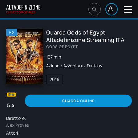
ALTADEFINIZIONE
L'UNICO ORIGINALE!
Guarda Gods of Egypt
HD
Altadefinizone Streaming ITA
GODS OF EGYPT
127 min
Azione
/
Avventura
/
Fantasy
2016
GUARDA ONLINE
5.4
Direttore:
Alex Proyas
Attori: