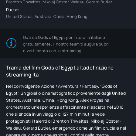
Brenton Thwaites, Nikolaj Coster-Waldau, Gerard Butler
Paese:
United States, Australia, China, Hong Kong
Guarda
Gods of Egypt
per intero in italiano
gratuitamente. Il nostro team ti augura buon
divertimento con lo streaming.
Trama del film Gods of Egypt altadefinizione
streaming ita
Nel coinvolgente Azione / Avventura / Fantasy, "Gods of
Egypt", un gioiello cinematografico proveniente dagli United
States, Australia, China, Hong Kong, Alex Proyas ha
orchestrato un'esperienza affascinante rilasciata nel 2016,
che si snoda in un viaggio di 127 min minuti e vede
protagonisti i talenti di Brenton Thwaites, Nikolaj Coster-
Waldau, Gerard Butler, emergendo come un film cruciale nel
genere del cinema che esplora i confini della mente.