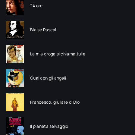
24 ore
Blaise Pascal
La mia droga si chiama Julie
Guai con gli angeli
Francesco, giullare di Dio
Il pianeta selvaggio