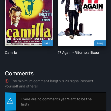
1954
2009
Camilla
17 Again - Ritorno al liceo
Comments
The minimum comment length is 20 signs.Respect
yourself and others!
There are no comments yet.Want to be the
first?