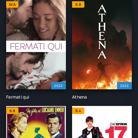
N/A
6.8
2022
2022
Fermati qui
Athena
6.8
6.4