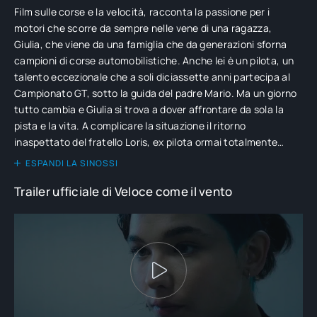
Film sulle corse e la velocità, racconta la passione per i
motori che scorre da sempre nelle vene di una ragazza,
Giulia, che viene da una famiglia che da generazioni sforna
campioni di corse automobilistiche. Anche lei è un pilota, un
talento eccezionale che a soli diciassette anni partecipa al
Campionato GT, sotto la guida del padre Mario. Ma un giorno
tutto cambia e Giulia si trova a dover affrontare da sola la
pista e la vita. A complicare la situazione il ritorno
inaspettato del fratello Loris, ex pilota ormai totalmente
inaffidabile, ma dotato di uno straordinario sesto senso per la
ESPANDI LA SINOSSI
guida.
Trailer ufficiale di Veloce come il vento