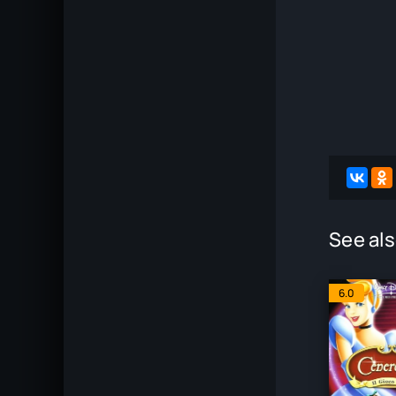
See als
6.0