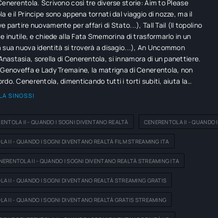
Cenerentola. Scrivono così tre diverse storie: Aim to Please
a e il Principe sono appena tornati dal viaggio di nozze, ma il
 partire nuovamente per affari di Stato...), Tall Tail (Il topolino
te inutile, e chiede alla Fata Smemorina di trasformarlo in un
 sua nuova identità si troverà a disagio...), An Uncommon
astasia, sorella di Cenerentola, si innamora di un panettiere.
 Genoveffa e Lady Tremaine, la matrigna di Cenerentola, non
rdo. Cenerentola, dimenticando tutti i torti subiti, aiuta la
parare a sorridere e a imporre la propria volontà alla madre...). In
LA SINOSSI
 del film, il libro confezionato è regalato a Cenerentola, che lo
me ai topolini e alla Fata Smemorina.
ENTOLA II - QUANDO I SOGNI DIVENTANO REALTÀ
CENERENTOLA II - QUANDO 
A II - QUANDO I SOGNI DIVENTANO REALTÀ FILM STREAMING ITA
ERENTOLA II - QUANDO I SOGNI DIVENTANO REALTÀ STREAMING ITA
A II - QUANDO I SOGNI DIVENTANO REALTÀ STREAMING GRATIS
A II - QUANDO I SOGNI DIVENTANO REALTÀ GRATIS STREAMING