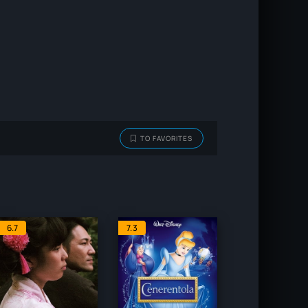
TO FAVORITES
6.7
7.3