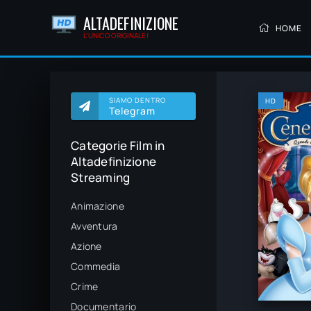
ALTADEFINIZIONE
HOME
L'UNICO ORIGINALE!
SIAMO DENTRO
HD
Telegram
Categorie Film in
Altadefinizione
Streaming
Animazione
Avventura
Azione
Commedia
Crime
Documentario