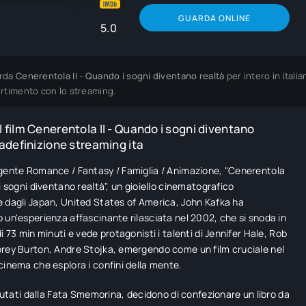
GUARDA ONLINE
5.0
rda
Cenerentola II - Quando i sogni diventano realtà
per intero in itali
ertimento con lo streaming.
 film Cenerentola II - Quando i sogni diventano
tadefinizione streaming ita
gente Romance / Fantasy / Famiglia / Animazione, "Cenerentola
 i sogni diventano realtà", un gioiello cinematografico
 dagli Japan, United States of America, John Kafka ha
 un'esperienza affascinante rilasciata nel 2002, che si snoda in
i 73 min minuti e vede protagonisti i talenti di Jennifer Hale, Rob
rey Burton, Andre Stojka, emergendo come un film cruciale nel
cinema che esplora i confini della mente.
 aiutati dalla Fata Smemorina, decidono di confezionare un libro da