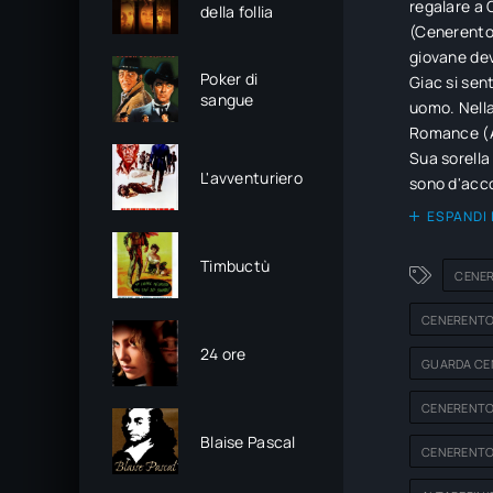
regalare a 
della follia
(Cenerentol
giovane deve
Poker di
Giac si sen
sangue
uomo. Nella
Romance (An
Sua sorella
L'avventuriero
sono d'acco
sorella a im
ESPANDI 
conclusione
legge insie
Timbuctù
CENER
CENERENTOL
24 ore
GUARDA CEN
CENERENTOL
Blaise Pascal
CENERENTOL