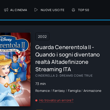
AL CINEMA
NUOVE USCITE
TOP 50
2002
Guarda Cenerentola II -
Quando i sogni diventano
realtà Altadefinizone
Streaming ITA
CINDERELLA 2: DREAMS COME TRUE
73 min
Romance
/
Fantasy
/
Famiglia
/
Animazione
Ho trovato un errore?