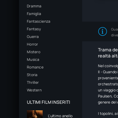
Dramma
Famiglia
Fantascienza
Fantasy
Gua
div
Guerra
Horror
Trama del
Mistero
realtà al
Musica
Nel coinvol
Romance
II - Quando
Storia
proveniente
Thriller
orchestrato
Western
un viaggio d
Paulsen, Co
ULTIMI FILM INSERITI
genere del 
I topolini,
L'ultimo anello