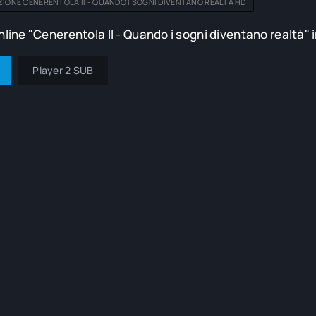
ZIONE CENERENTOLA II - QUANDO I SOGNI DIVENTANO REALTÀ HD
line "Cenerentola II - Quando i sogni diventano realtà" 
Player 2 SUB