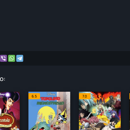
o:
6.5
7.0