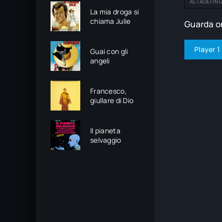
ALTADEFINI
La mia droga si
chiama Julie
Guarda on
Player 1
Guai con gli
angeli
Francesco,
giullare di Dio
Il pianeta
selvaggio