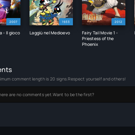
2007
1933
2012
 - Il gioco
Laggiù nel Medioevo
Fairy Tail Movie 1 -
Priestess of the
Phoenix
nts
imum comment length is 20 signs.Respect yourself and others!
here are no comments yet.Want to be the first?