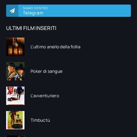
SIAMO DENTRO
Telegram
ULTIMI FILM INSERITI
L'ultimo anello della follia
Poker di sangue
L'avventuriero
Timbuctù