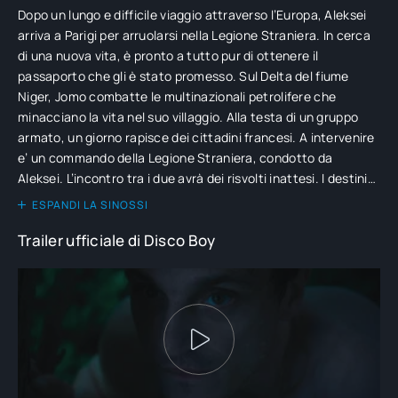
Dopo un lungo e difficile viaggio attraverso l’Europa, Aleksei
arriva a Parigi per arruolarsi nella Legione Straniera. In cerca
di una nuova vita, è pronto a tutto pur di ottenere il
passaporto che gli è stato promesso. Sul Delta del fiume
Niger, Jomo combatte le multinazionali petrolifere che
minacciano la vita nel suo villaggio. Alla testa di un gruppo
armato, un giorno rapisce dei cittadini francesi. A intervenire
e’ un commando della Legione Straniera, condotto da
Aleksei. L’incontro tra i due avrà dei risvolti inattesi. I destini
di Aleksei e Jomo si sovrapporranno, proseguendo al di là dei
ESPANDI LA SINOSSI
confini, dei corpi, della vita e la morte.
Trailer ufficiale di Disco Boy