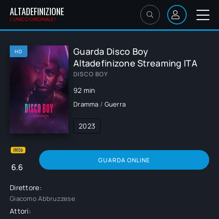
ALTADEFINIZIONE
L'UNICO ORIGINALE!
Guarda Disco Boy
HD
Altadefinizone Streaming ITA
DISCO BOY
92 min
Dramma
/
Guerra
2023
GUARDA ONLINE
6.6
Direttore:
Giacomo Abbruzzese
Attori: