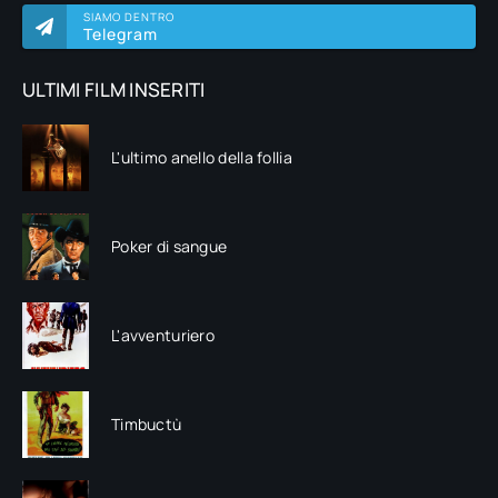
SIAMO DENTRO
Telegram
ULTIMI FILM INSERITI
L'ultimo anello della follia
Poker di sangue
L'avventuriero
Timbuctù