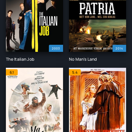
2003
2014
The Italian Job
No Man's Land
6.1
5.4