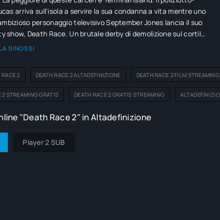
Lucas arriva sull'isola a servire la sua condanna a vita mentre uno
ambizioso personaggio televisivo September Jones lancia il suo
ity show, Death Race. Un brutale derby di demolizione sul cortile
ne in cui i prigionieri vengono contrapposti gli uni contro gli altri
LA SINOSSI
pesantemente armati e in acciaio rinforzato, Death Race offre al
l premio finale: la libertà. Quando Lucas aderisce per essere un
 RACE 2
DEATH RACE 2 ALTADEFINIZIONE
DEATH RACE 2 FILM STREAMING
alco è pronto per la nascita di un pilota leggendario.
 2 STREAMING GRATIS
DEATH RACE 2 GRATIS STREAMING
ALTADEFINIZIO
line "Death Race 2" in Altadefinizione
Player 2 SUB