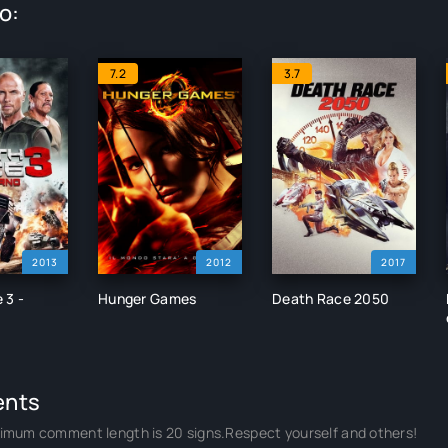
o:
7.2
3.7
2013
2012
2017
 3 -
Hunger Games
Death Race 2050
nts
imum comment length is 20 signs.Respect yourself and others!