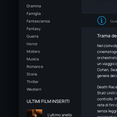
Dramma
Famiglia
Fantascienza
Gua
Fantasy
Trama del
Guerra
Horror
Nel coinvol
Mistero
cinematogra
orchestrato
Musica
un viaggio 
Romance
Cohan, Sea
Storia
genere del 
Thriller
Death Race 
Western
Stati Uniti 
controllo. 
ULTIMI FILM INSERITI
rete di fini
senza leggi
L'ultimo anello
sociopatici.