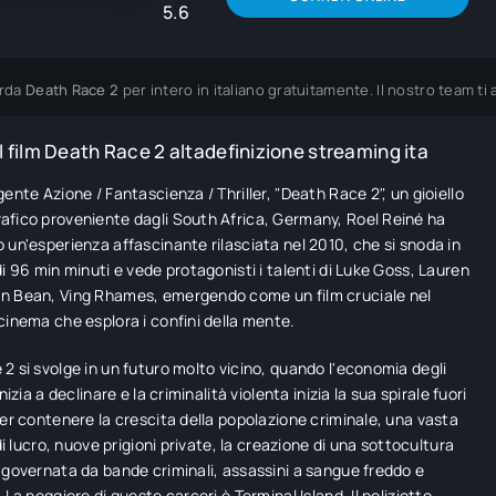
5.6
rda
Death Race 2
per intero in italiano gratuitamente. Il nostro team t
 film Death Race 2 altadefinizione streaming ita
gente Azione / Fantascienza / Thriller, "Death Race 2", un gioiello
fico proveniente dagli South Africa, Germany, Roel Reiné ha
 un'esperienza affascinante rilasciata nel 2010, che si snoda in
di 96 min minuti e vede protagonisti i talenti di Luke Goss, Lauren
n Bean, Ving Rhames, emergendo come un film cruciale nel
cinema che esplora i confini della mente.
2 si svolge in un futuro molto vicino, quando l'economia degli
inizia a declinare e la criminalità violenta inizia la sua spirale fuori
Per contenere la crescita della popolazione criminale, una vasta
 di lucro, nuove prigioni private, la creazione di una sottocultura
 governata da bande criminali, assassini a sangue freddo e
 La peggiore di queste carceri è Terminal Island. Il poliziotto-