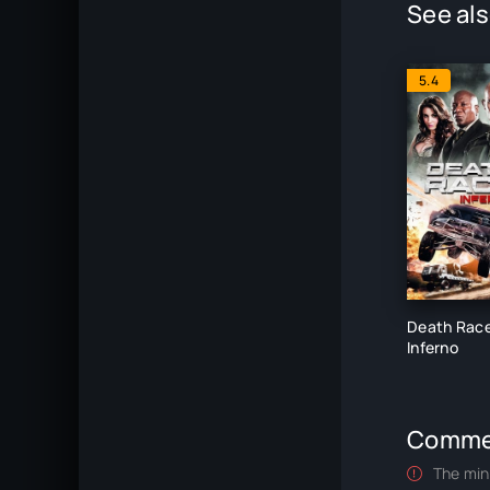
See als
5.4
Death Race
Inferno
Comme
The min