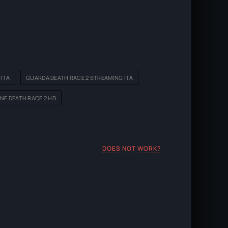
 ITA
GUARDA DEATH RACE 2 STREAMING ITA
NE DEATH RACE 2 HD
DOES NOT WORK?