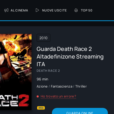
AL CINEMA
NUOVE USCITE
TOP 50
2010
Guarda Death Race 2
Altadefinizone Streaming
ITA
DEATH RACE 2
96 min
Azione
/
Fantascienza
/
Thriller
Ho trovato un errore?
GUARDA ONLINE