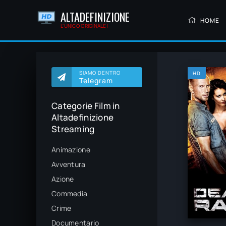
ALTADEFINIZIONE
HOME
L'UNICO ORIGINALE!
SIAMO DENTRO
HD
Telegram
Categorie Film in
Altadefinizione
Streaming
Animazione
Avventura
Azione
Commedia
Crime
Documentario