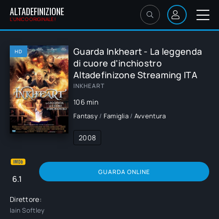
ALTADEFINIZIONE
L'UNICO ORIGINALE!
Guarda Inkheart - La leggenda
HD
di cuore d'inchiostro
Altadefinizone Streaming ITA
INKHEART
106 min
Fantasy
/
Famiglia
/
Avventura
2008
GUARDA ONLINE
6.1
Direttore:
Iain Softley