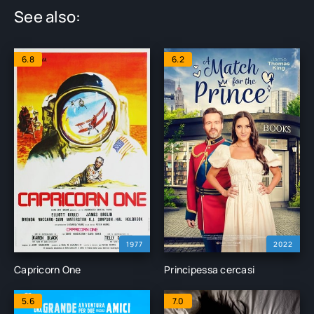
See also:
6.8
6.2
1977
2022
Capricorn One
Principessa cercasi
5.6
7.0