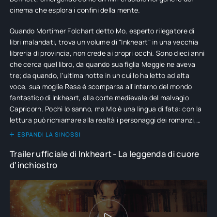
cinema che esplora i confini della mente.
Quando Mortimer Folchart detto Mo, esperto rilegatore di
libri malandati, trova un volume di "Inkheart" in una vecchia
libreria di provincia, non crede ai propri occhi. Sono dieci anni
che cerca quel libro, da quando sua figlia Meggie ne aveva
tre; da quando, l'ultima notte in un cui lo ha letto ad alta
voce, sua moglie Resa è scomparsa all'interno del mondo
fantastico di Inkheart, alla corte medievale del malvagio
Capricorn. Pochi lo sanno, ma Mo è una lingua di fata: con la
lettura può richiamare alla realtà i personaggi dei romanzi,
ma rimandarli indietro può essere molto più complicato. Ora,
ESPANDI LA SINOSSI
con quella copia del libro in mano, Mo è deciso ha ritrovare
Trailer ufficiale di Inkheart - La leggenda di cuore
Resa e, che lo voglia o meno, Meggie farà di tutto per
d'inchiostro
aiutarlo.