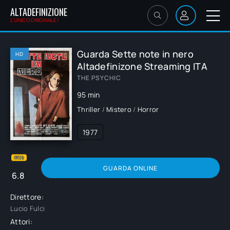
ALTADEFINIZIONE
L'UNICO ORIGINALE!
Guarda Sette note in nero
HD
Altadefinizone Streaming ITA
THE PSYCHIC
95 min
Thriller
/
Mistero
/
Horror
1977
GUARDA ONLINE
6.8
Direttore:
Lucio Fulci
Attori: