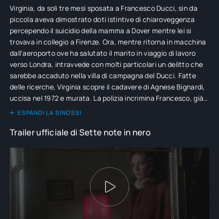
Virginia, da soli tre mesi sposata a Francesco Ducci, sin da
piccola aveva dimostrato doti istintive di chiaroveggenza
percependo il suicidio della mamma a Dover mentre lei si
trovava in collegio a Firenze. Ora, mentre ritorna in macchina
dall'aeroporto ove ha salutato il marito in viaggio di lavoro
verso Londra, intravvede con molti particolari un delitto che
sarebbe accaduto nella villa di campagna del Ducci. Fatte
delle ricerche, Virginia scopre il cadavere di Agnese Bignardi,
uccisa nel 1972 e murata. La polizia incrimina Francesco, già
amante della ragazza scomparsa, e lo arresta. Virginia,
ESPANDI LA SINOSSI
frugando nella visione avuta, con l'aiuto della cognata Gloria,
Trailer ufficiale di Sette note in nero
dell'amico parapsicologo Luca Fattori e della segretaria di
questi, Paola, indirizza i sospetti su Emilio Rospini, a sua volta
amante di Agnese e professionalmente nei pasticci. I nuovi
elementi permettono a Virginia di fare scarcerare Francesco.
Ma tutto si volge a suo danno.