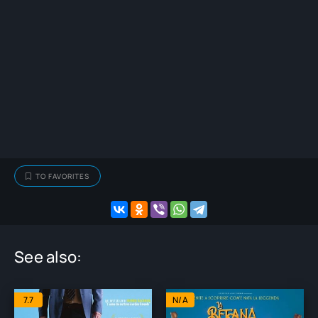
TO FAVORITES
See also:
7.7
N/A