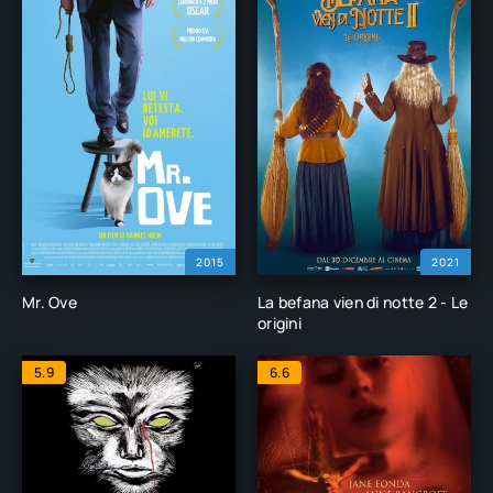
2015
2021
Mr. Ove
La befana vien di notte 2 - Le
origini
5.9
6.6