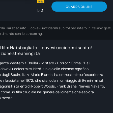
GUARDA ONLINE
5.2
rda
Hai sbagliato... dovevi uccidermi subito!
per intero in italiano grat
ertimento con lo streaming.
 film Hai sbagliato... dovevi uccidermi subito!
izione streaming ita
gente Western / Thriller / Mistero / Horror / Crime, "Hai
. dovevi uccidermi subito!", un gioiello cinematografico
 dagli Spain, Italy, Mario Bianchi ha orchestrato un'esperienza
e rilasciata nel 1972, che si snoda in un viaggio di 94 min minuti
agonisti i talenti di Robert Woods, Frank Braña, Nieves Navarro,
ome un film cruciale nel genere del cinema che esplora i
la mente.