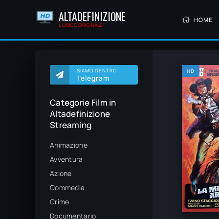
ALTADEFINIZIONE
HOME
L'UNICO ORIGINALE!
SIAMO DENTRO
HD
Telegram
Categorie Film in
Altadefinizione
Streaming
Animazione
Avventura
Azione
Commedia
Crime
Documentario