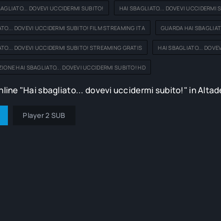
BAGLIATO... DOVEVI UCCIDERMI SUBITO!
HAI SBAGLIATO... DOVEVI UCCIDERMI 
ATO... DOVEVI UCCIDERMI SUBITO! FILM STREAMING ITA
GUARDA HAI SBAGLIAT
ATO... DOVEVI UCCIDERMI SUBITO! STREAMING GRATIS
HAI SBAGLIATO... DOV
ZIONE HAI SBAGLIATO... DOVEVI UCCIDERMI SUBITO! HD
line "Hai sbagliato... dovevi uccidermi subito!" in Altad
Player 2 SUB