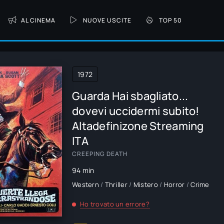
AL CINEMA
NUOVE USCITE
TOP 50
1972
Guarda Hai sbagliato...
dovevi uccidermi subito!
Altadefinizone Streaming
ITA
CREEPING DEATH
94 min
Western
/
Thriller
/
Mistero
/
Horror
/
Crime
Ho trovato un errore?