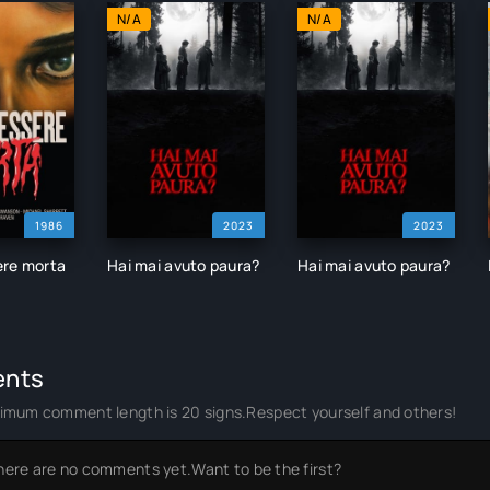
N/A
N/A
1986
2023
2023
ere morta
Hai mai avuto paura?
Hai mai avuto paura?
nts
imum comment length is 20 signs.Respect yourself and others!
here are no comments yet.Want to be the first?