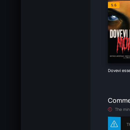
5.6
Dovevi ess
Comme
The min
T