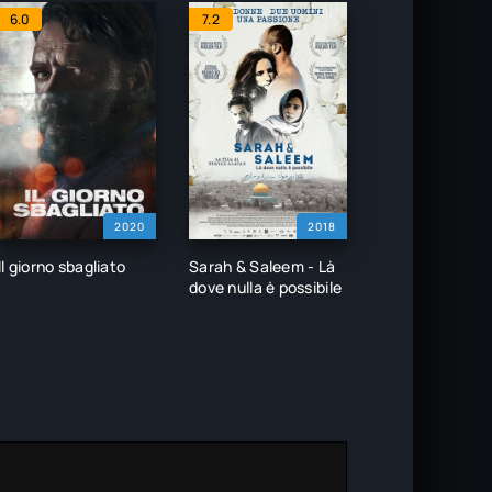
6.0
7.2
2020
2018
Il giorno sbagliato
Sarah & Saleem - Là
dove nulla è possibile