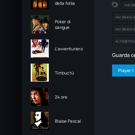
della follia
HAI S
HAI SBAGLI
Poker di
sangue
HAI SBAGLI
ALTADEFINI
L'avventuriero
Guarda on
Player 1
Timbuctù
24 ore
Blaise Pascal