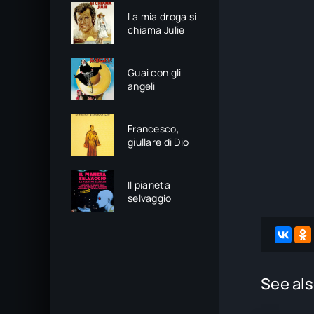
La mia droga si
chiama Julie
Guai con gli
angeli
Francesco,
giullare di Dio
Il pianeta
selvaggio
See als