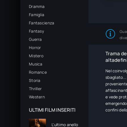
Dramma
Famiglia
Fantascienza
Fantasy
Gua
div
Guerra
Horror
Trama del
Mistero
altadefin
Musica
Nel coinvol
Romance
sbagliato..
Storia
proveniente
Thriller
affascinant
Western
e vede prot
emergendo c
ULTIMI FILM INSERITI
confini del
L'ultimo anello