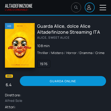
ALTADEFINIZIONE
L'UNICO ORIGINALE!
Guarda Alice, dolce Alice
HD
Altadefinizone Streaming ITA
ALICE, SWEET ALICE
108 min
Thriller
/
Mistero
/
Horror
/
Dramma
/
Crime
1976
GUARDA ONLINE
6.4
Direttore:
Alfred Sole
Attori: