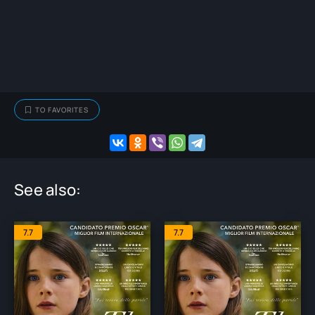
TO FAVORITES
See also:
7.7
7.7