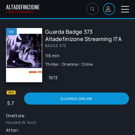
ALTADEFINIZIONE
L'UNICO ORIGINALE!
Guarda Badge 373
HD
Altadefinizone Streaming ITA
BADGE 373
116 min
Thriller
/
Dramma
/
Crime
1973
GUARDA ONLINE
5.7
Direttore:
Howard W. Koch
Attori: