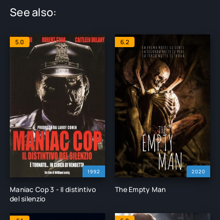
See also:
5.0
6.2
1992
2020
Maniac Cop 3 - Il distintivo
The Empty Man
del silenzio