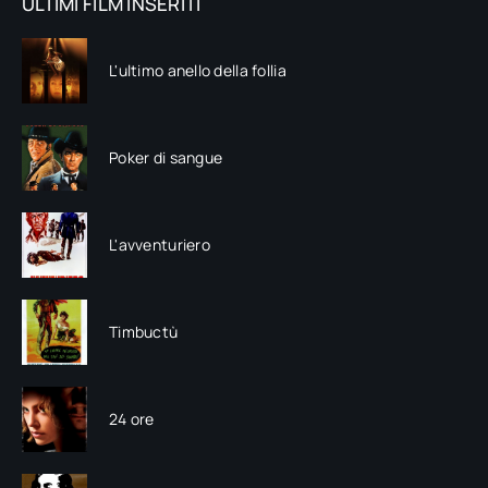
ULTIMI FILM INSERITI
L'ultimo anello della follia
Poker di sangue
L'avventuriero
Timbuctù
24 ore