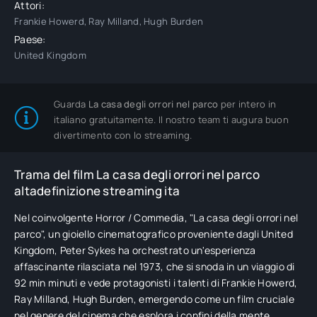
Attori:
Frankie Howerd, Ray Milland, Hugh Burden
Paese:
United Kingdom
Guarda
La casa degli orrori nel parco
per intero in
italiano gratuitamente. Il nostro team ti augura buon
divertimento con lo streaming.
Trama del film La casa degli orrori nel parco
altadefinizione streaming ita
Nel coinvolgente Horror / Commedia, "La casa degli orrori nel
parco", un gioiello cinematografico proveniente dagli United
Kingdom, Peter Sykes ha orchestrato un'esperienza
affascinante rilasciata nel 1973, che si snoda in un viaggio di
92 min minuti e vede protagonisti i talenti di Frankie Howerd,
Ray Milland, Hugh Burden, emergendo come un film cruciale
nel genere del cinema che esplora i confini della mente.