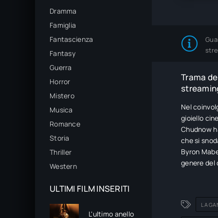
Dramma
Famiglia
Fantascienza
Gua
str
Fantasy
Guerra
Trama del
Horror
streaming
Mistero
Nel coinvol
Musica
gioiello ci
Romance
Chudnow ha 
Storia
che si snoda
Byron Mabe,
Thriller
genere del 
Western
ULTIMI FILM INSERITI
LA GA
L'ultimo anello