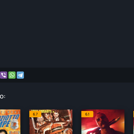
o:
6.7
6.1