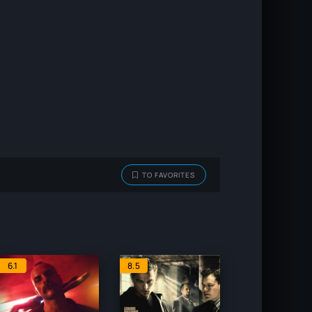
TO FAVORITES
6.1
8.5