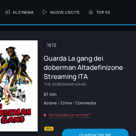
AL CINEMA
NUOVE USCITE
TOP 50
1972
Guarda La gang dei
doberman Altadefinizone
Streaming ITA
THE DOBERMAN GANG
87 min
Azione
/
Crime
/
Commedia
Ho trovato un errore?
GUARDA ONLINE