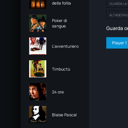
della follia
GUARDA LA 
ALTADEFINI
Poker di
sangue
Guarda on
Player 1
L'avventuriero
Timbuctù
24 ore
Blaise Pascal