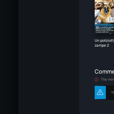
Un poliziot
zampe 2
Comme
The min
T