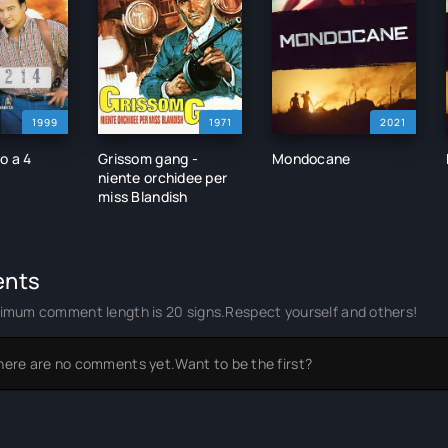
1999
1971
2021
to a 4
Grissom gang -
Mondocane
niente orchidee per
miss Blandish
nts
imum comment length is 20 signs.Respect yourself and others!
here are no comments yet.Want to be the first?