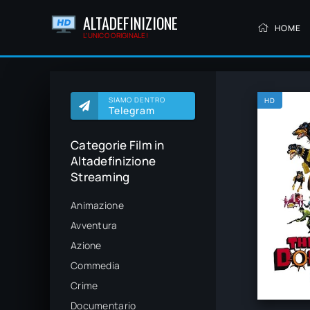
ALTADEFINIZIONE
HOME
L'UNICO ORIGINALE!
SIAMO DENTRO
HD
Telegram
Categorie Film in
Altadefinizione
Streaming
Animazione
Avventura
Azione
Commedia
Crime
Documentario