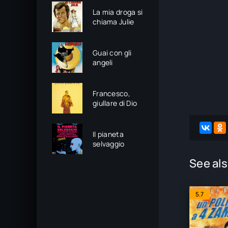
La mia droga si
chiama Julie
Guai con gli
angeli
Francesco,
giullare di Dio
Il pianeta
selvaggio
See als
5.7