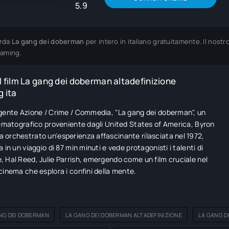
5.9
rda
La gang dei doberman
per intero in italiano gratuitamente. Il nost
eaming.
 film La gang dei doberman altadefinizione
 ita
gente Azione / Crime / Commedia, "La gang dei doberman", un
nematografico proveniente dagli United States of America, Byron
orchestrato un'esperienza affascinante rilasciata nel 1972,
 in un viaggio di 87 min minuti e vede protagonisti i talenti di
 Hal Reed, Julie Parrish, emergendo come un film cruciale nel
cinema che esplora i confini della mente.
NG DEI DOBERMAN
LA GANG DEI DOBERMAN ALTADEFINIZIONE
LA GANG D