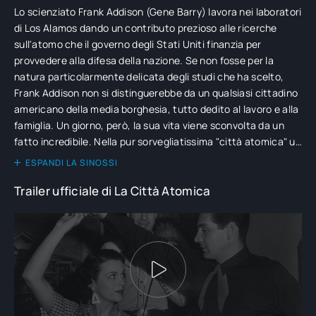
Lo scienziato Frank Addison (Gene Barry) lavora nei laboratori
di Los Alamos dando un contributo prezioso alle ricerche
sull'atomo che il governo degli Stati Uniti finanzia per
provvedere alla difesa della nazione. Se non fosse per la
natura particolarmente delicata degli studi che ha scelto,
Frank Addison non si distinguerebbe da un qualsiasi cittadino
americano della media borghesia, tutto dedito al lavoro e alla
famiglia. Un giorno, però, la sua vita viene sconvolta da un
fatto incredibile. Nella pur sorvegliatissima "città atomica" un
gruppo di spie comuniste è riuscito a rapirgli il figlioletto
ESPANDI LA SINOSSI
mentre si recava a scuola e adesso chiede un riscatto
Trailer ufficiale di La Città Atomica
inaudito: se Addison non rivelerà ai sequestratori la formula
segreta per fabbricare la bomba H, il bambino non farà più
ritorno a casa...