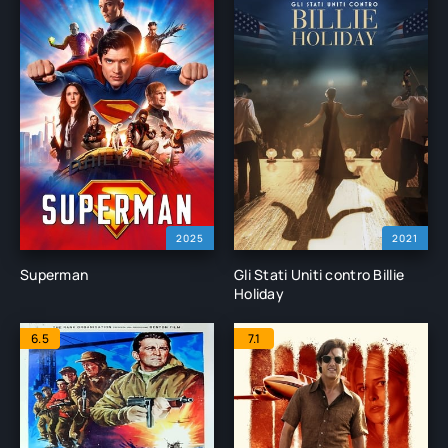
2025
2021
Superman
Gli Stati Uniti contro Billie
Holiday
6.5
7.1