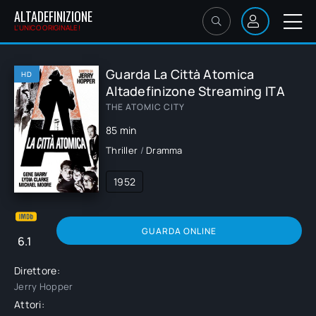
ALTADEFINIZIONE
L'UNICO ORIGINALE!
Guarda La Città Atomica
HD
Altadefinizone Streaming ITA
THE ATOMIC CITY
85 min
Thriller
/
Dramma
1952
GUARDA ONLINE
6.1
Direttore:
Jerry Hopper
Attori: