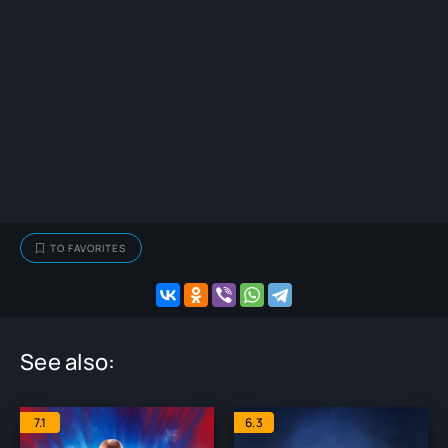
TO FAVORITES
See also:
7.1
6.3