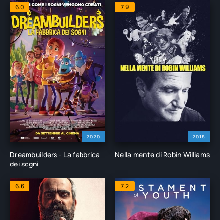
6.0
7.9
2020
2018
Dreambuilders - La fabbrica
Nella mente di Robin Williams
dei sogni
6.6
7.2