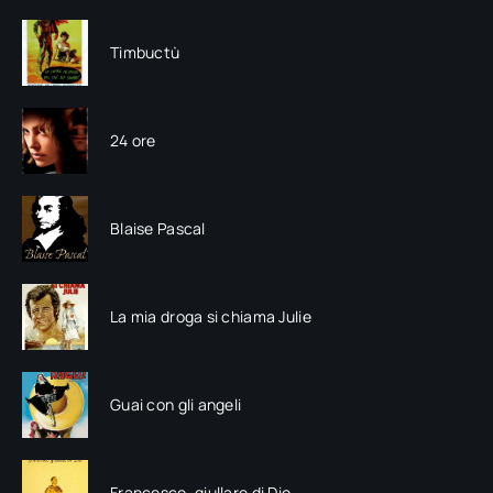
Timbuctù
24 ore
Blaise Pascal
La mia droga si chiama Julie
Guai con gli angeli
Francesco, giullare di Dio