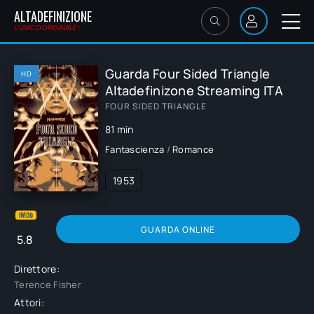
ALTADEFINIZIONE
L'UNICO ORIGINALE!
Guarda Four Sided Triangle
HD
Altadefinizone Streaming ITA
FOUR SIDED TRIANGLE
81 min
Fantascienza
/
Romance
1953
GUARDA ONLINE
5.8
Direttore:
Terence Fisher
Attori: