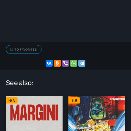
TO FAVORITES
See also:
N/A
5.9