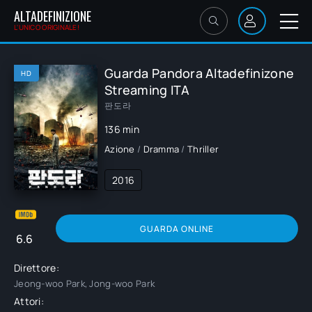
ALTADEFINIZIONE
L'UNICO ORIGINALE!
Guarda Pandora Altadefinizone
HD
Streaming ITA
판도라
136 min
Azione
/
Dramma
/
Thriller
2016
GUARDA ONLINE
6.6
Direttore:
Jeong-woo Park, Jong-woo Park
Attori: