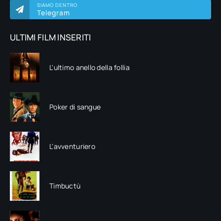
SIAMO DENTRO
Telegram
ULTIMI FILM INSERITI
L'ultimo anello della follia
Poker di sangue
L'avventuriero
Timbuctù