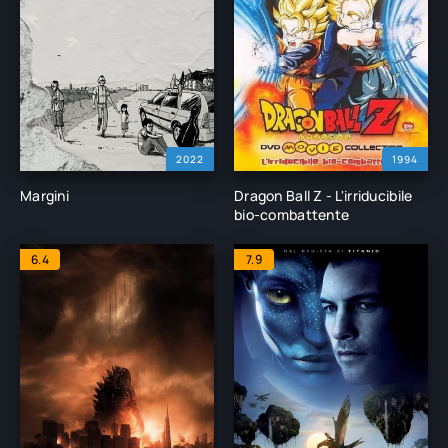
2022
1994
Margini
Dragon Ball Z - L'irriducibile
bio-combattente
6.4
7.9