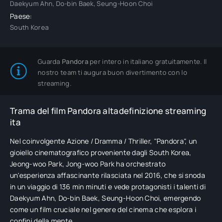
Daekyum Ahn, Do-bin Baek, Seung-Hoon Choi
Paese:
South Korea
Guarda
Pandora
per intero in italiano gratuitamente. Il
nostro team ti augura buon divertimento con lo
streaming.
Trama del film Pandora altadefinizione streaming
ita
Nel coinvolgente Azione / Dramma / Thriller, "Pandora", un
gioiello cinematografico proveniente dagli South Korea,
Jeong-woo Park, Jong-woo Park ha orchestrato
un'esperienza affascinante rilasciata nel 2016, che si snoda
in un viaggio di 136 min minuti e vede protagonisti i talenti di
Daekyum Ahn, Do-bin Baek, Seung-Hoon Choi, emergendo
come un film cruciale nel genere del cinema che esplora i
confini della mente.