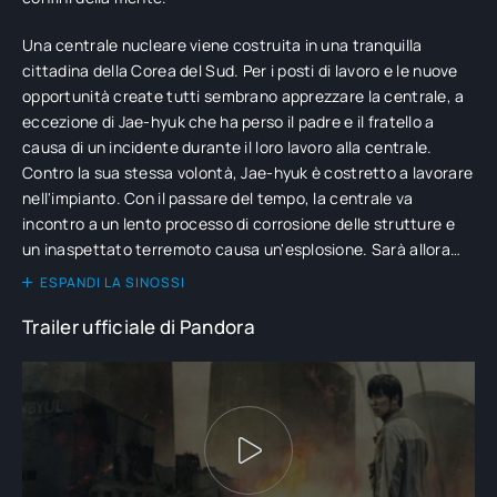
Una centrale nucleare viene costruita in una tranquilla
cittadina della Corea del Sud. Per i posti di lavoro e le nuove
opportunità create tutti sembrano apprezzare la centrale, a
eccezione di Jae-hyuk che ha perso il padre e il fratello a
causa di un incidente durante il loro lavoro alla centrale.
Contro la sua stessa volontà, Jae-hyuk è costretto a lavorare
nell'impianto. Con il passare del tempo, la centrale va
incontro a un lento processo di corrosione delle strutture e
un inaspettato terremoto causa un'esplosione. Sarà allora
che Jae-hyuk avrà sulle spalle il destino di coloro che ama e
ESPANDI LA SINOSSI
darà vita a una battaglia impossibile rischiando la sua stessa
Trailer ufficiale di Pandora
vita.