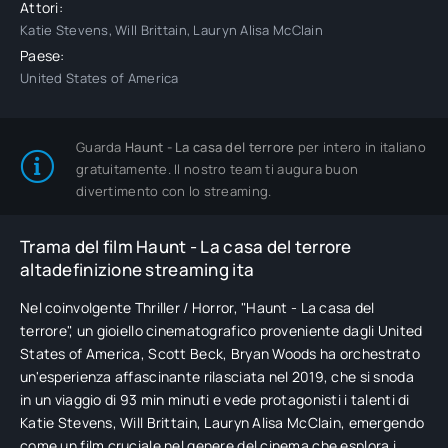
Attori:
Katie Stevens, Will Brittain, Lauryn Alisa McClain
Paese:
United States of America
Guarda
Haunt - La casa del terrore
per intero in italiano
gratuitamente. Il nostro team ti augura buon
divertimento con lo streaming.
Trama del film Haunt - La casa del terrore
altadefinizione streaming ita
Nel coinvolgente Thriller / Horror, "Haunt - La casa del
terrore", un gioiello cinematografico proveniente dagli United
States of America, Scott Beck, Bryan Woods ha orchestrato
un'esperienza affascinante rilasciata nel 2019, che si snoda
in un viaggio di 93 min minuti e vede protagonisti i talenti di
Katie Stevens, Will Brittain, Lauryn Alisa McClain, emergendo
come un film cruciale nel genere del cinema che esplora i