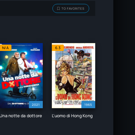
TO FAVORITES
N/A
6.3
2021
1965
Una notte da dottore
L'uomo di Hong Kong