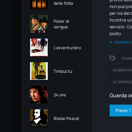
della follia
non può pre
per via dei
incontra un
Poker di
sangue
servizio. C
posto.
ESPANDI 
L'avventuriero
CHIAM
GUARDA CH
Timbuctù
ALTADEFINI
24 ore
Guarda on
Player 1
Blaise Pascal