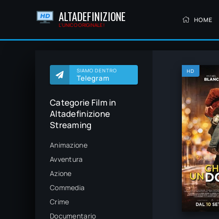
ALTADEFINIZIONE
HOME
L'UNICO ORIGINALE!
SIAMO DENTRO
HD
Telegram
Categorie Film in
Altadefinizione
Streaming
Animazione
Avventura
Azione
Commedia
Crime
Documentario