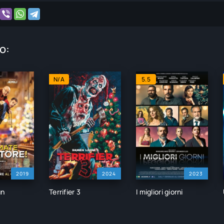
o:
N/A
5.5
2019
2024
2023
un
Terrifier 3
I migliori giorni