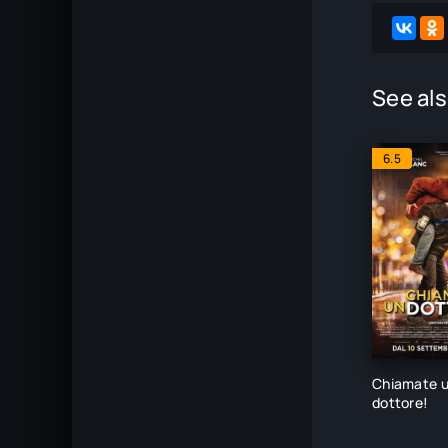
See als
6.5
Chiamate 
dottore!