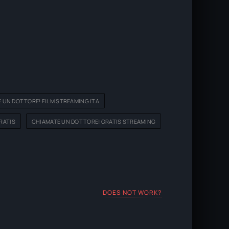
 UN DOTTORE! FILM STREAMING ITA
RATIS
CHIAMATE UN DOTTORE! GRATIS STREAMING
DOES NOT WORK?