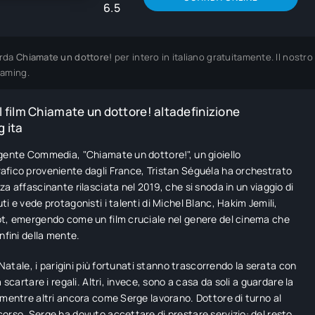
6.5
rda
Chiamate un dottore!
per intero in italiano gratuitamente. Il nostr
eaming.
 film Chiamate un dottore! altadefinizione
 ita
gente Commedia, "Chiamate un dottore!", un gioiello
fico proveniente dagli France, Tristan Séguéla ha orchestrato
za affascinante rilasciata nel 2019, che si snoda in un viaggio di
ti e vede protagonisti i talenti di Michel Blanc, Hakim Jemili,
t, emergendo come un film cruciale nel genere del cinema che
nfini della mente.
i Natale, i parigini più fortunati stanno trascorrendo la serata con
a scartare i regali. Altri, invece, sono a casa da soli a guardare la
 mentre altri ancora come Serge lavorano. Dottore di turno al
orso, Serge ha dovuto accettare di prestare servizio: del resto,