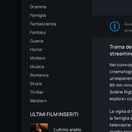
Dramma
Famiglia
Fantascienza
Gua
str
Fantasy
Guerra
Trama del
Horror
streaming
Mistero
Nel coinvol
Musica
cinematogra
Romance
un'esperien
Storia
89 min minu
Solène Rigo
Thriller
esplora i co
Western
La vigilia d
ULTIMI FILM INSERITI
la famiglia 
televisione
L'ultimo anello
pronto socc