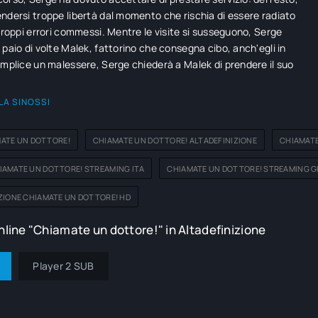
ndersi troppe libertà dal momento che rischia di essere radiato
 troppi errori commessi. Mentre le visite si susseguono, Serge
 paio di volte Malek, fattorino che consegna cibo, anch'egli in
omplice un malessere, Serge chiederà a Malek di prendere il suo
LA SINOSSI
ATE UN DOTTORE!
CHIAMATE UN DOTTORE! ALTADEFINIZIONE
CHIAMATE
IAMATE UN DOTTORE! STREAMING ITA
CHIAMATE UN DOTTORE! STREAMING G
ZIONE CHIAMATE UN DOTTORE! HD
line "Chiamate un dottore!" in Altadefinizione
Player 2 SUB