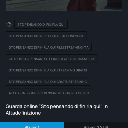
STO PENSANDO DI FINIRLA QUI
STO PENSANDO DI FINIRLA QUI ALTADEFINIZIONE
STO PENSANDO DI FINIRLA QUI FILM STREAMING ITA
GUARDA STO PENSANDO DI FINIRLA QUI STREAMING ITA
STO PENSANDO DI FINIRLA QUI STREAMING GRATIS
STO PENSANDO DI FINIRLA QUI GRATIS STREAMING
ALTADEFINIZIONE STO PENSANDO DI FINIRLA QUI HD
Guarda online "Sto pensando di finirla qui" in
Altadefinizione
Player 1
Player 2 SUB