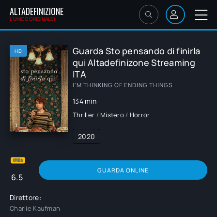
ALTADEFINIZIONE
L'UNICO ORIGINALE!
Guarda Sto pensando di finirla
HD
qui Altadefinizone Streaming
ITA
I'M THINKING OF ENDING THINGS
134 min
Thriller
/
Mistero
/
Horror
2020
GUARDA ONLINE
6.5
Direttore:
Charlie Kaufman