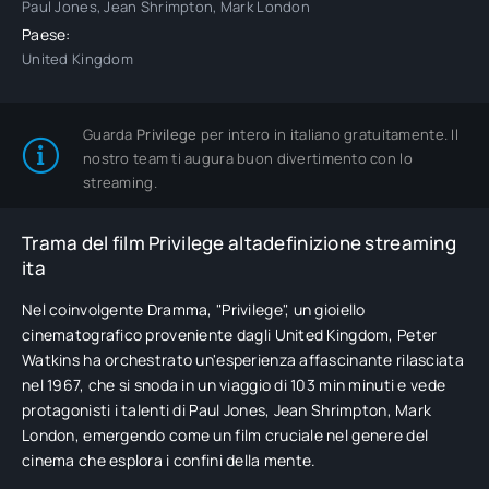
Paul Jones, Jean Shrimpton, Mark London
Paese:
United Kingdom
Guarda
Privilege
per intero in italiano gratuitamente. Il
nostro team ti augura buon divertimento con lo
streaming.
Trama del film Privilege altadefinizione streaming
ita
Nel coinvolgente Dramma, "Privilege", un gioiello
cinematografico proveniente dagli United Kingdom, Peter
Watkins ha orchestrato un'esperienza affascinante rilasciata
nel 1967, che si snoda in un viaggio di 103 min minuti e vede
protagonisti i talenti di Paul Jones, Jean Shrimpton, Mark
London, emergendo come un film cruciale nel genere del
cinema che esplora i confini della mente.