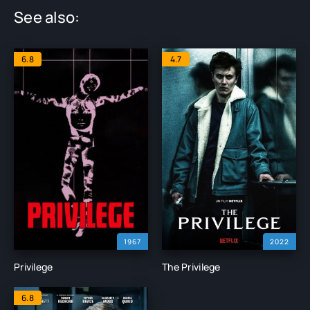
See also:
6.8
4.7
1967
2022
Privilege
The Privilege
6.8