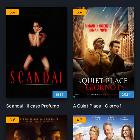
6.4
6.4
1989
2024
Scandal - Il caso Profumo
A Quiet Place - Giorno 1
6.6
4.7