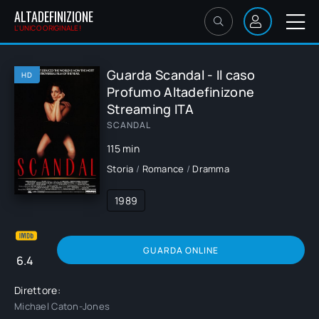
ALTADEFINIZIONE
L'UNICO ORIGINALE!
Guarda Scandal - Il caso
HD
Profumo Altadefinizone
Streaming ITA
SCANDAL
115 min
Storia
/
Romance
/
Dramma
1989
GUARDA ONLINE
6.4
Direttore:
Michael Caton-Jones