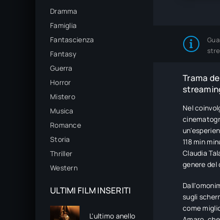
Dramma
Famiglia
Fantascienza
Gua
str
Fantasy
Guerra
Trama del
Horror
streaming
Mistero
Nel coinvol
Musica
cinematogra
Romance
un'esperien
Storia
118 min min
Claudia Tal
Thriller
genere del 
Western
Dall'omonim
ULTIMI FILM INSERITI
sugli scher
come miglio
L'ultimo anello
Amaro, che 