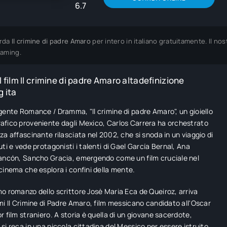
6.7
rda
Il crimine di padre Amaro
per intero in italiano gratuitamente. Il n
eaming.
 film Il crimine di padre Amaro altadefinizione
 ita
gente Romance / Dramma, "Il crimine di padre Amaro", un gioiello
fico proveniente dagli Mexico, Carlos Carrera ha orchestrato
za affascinante rilasciata nel 2002, che si snoda in un viaggio di
uti e vede protagonisti i talenti di Gael García Bernal, Ana
ancón, Sancho Gracia, emergendo come un film cruciale nel
cinema che esplora i confini della mente.
o romanzo dello scrittore Josè Maria Eca de Queiroz, arriva
mi Il Crimine di Padre Amaro, film messicano candidato all'Oscar
r film straniero. A storia è quella di un giovane sacerdote,
si reca in una piccola cittadina del Messico per essere istruito