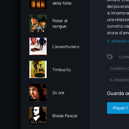
della follia
dal più anzi
si innamora
una relazion
Poker di
sangue
corrotto cle
storia d'am
sufficienza
ESPANDI 
L'avventuriero
IL CR
GUARDA IL 
Timbuctù
IL CRIMINE
24 ore
Guarda on
Player 1
Blaise Pascal