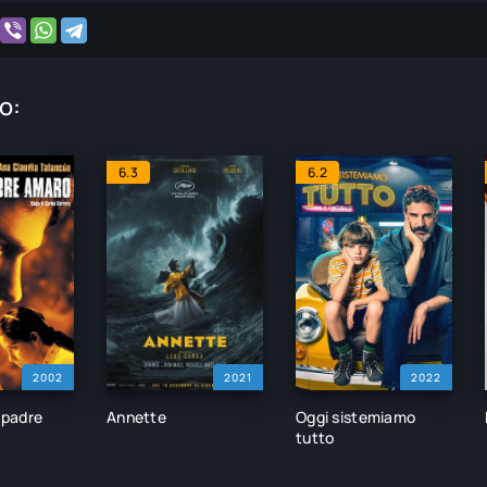
o:
6.3
6.2
2002
2021
2022
i padre
Annette
Oggi sistemiamo
tutto