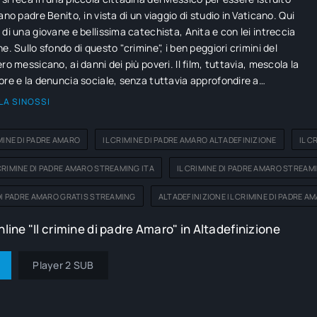
ano padre Benito, in vista di un viaggio di studio in Vaticano. Qui
 di una giovane e bellissima catechista, Anita e con lei intreccia
e. Sullo sfondo di questo "crimine", i ben peggiori crimini del
ro messicano, ai danni dei più poveri. Il film, tuttavia, mescola la
ore e la denuncia sociale, senza tuttavia approfondire a
 nessuno dei due.
LA SINOSSI
IMINE DI PADRE AMARO
IL CRIMINE DI PADRE AMARO ALTADEFINIZIONE
IL C
CRIMINE DI PADRE AMARO STREAMING ITA
IL CRIMINE DI PADRE AMARO STREAM
 DI PADRE AMARO GRATIS STREAMING
ALTADEFINIZIONE IL CRIMINE DI PADRE A
line "Il crimine di padre Amaro" in Altadefinizione
Player 2 SUB