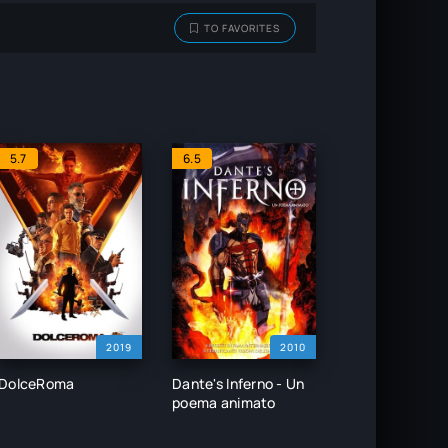
TO FAVORITES
5.7
6.5
2019
2010
DolceRoma
Dante's Inferno - Un
poema animato