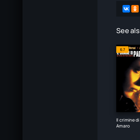
See als
6.7
Il crimine d
Amaro