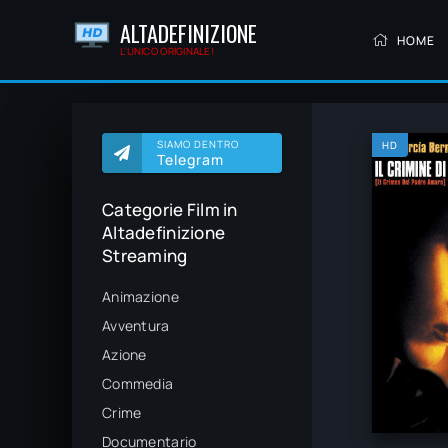
ALTADEFINIZIONE
HOME
L'UNICO ORIGINALE!
SIAMO DENTRO
HD
Telegram
Categorie Film in
Altadefinizione
Streaming
Animazione
Avventura
Azione
Commedia
Crime
Documentario