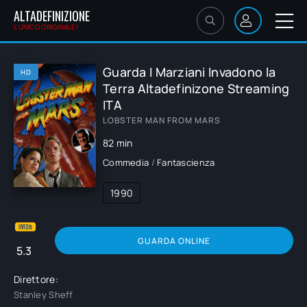
ALTADEFINIZIONE
L'UNICO ORIGINALE!
Guarda I Marziani Invadono la
HD
Terra Altadefinizone Streaming
ITA
LOBSTER MAN FROM MARS
82 min
Commedia
/
Fantascienza
1990
GUARDA ONLINE
5.3
Direttore:
Stanley Sheff