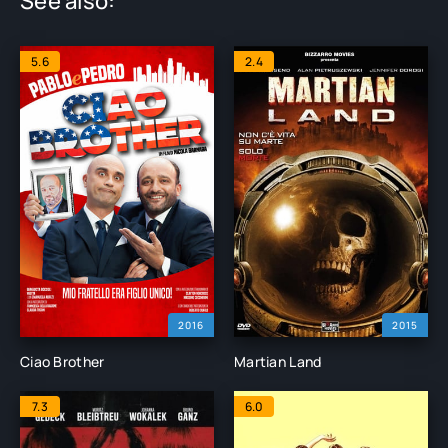
See also:
5.6
2.4
2016
2015
Ciao Brother
Martian Land
7.3
6.0