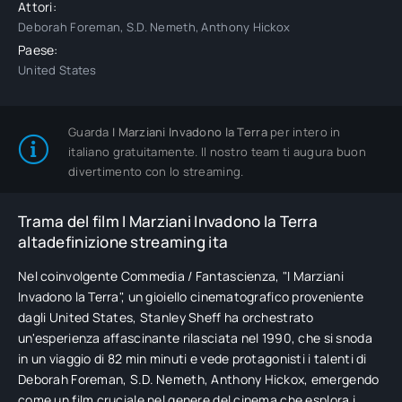
Attori:
Deborah Foreman, S.D. Nemeth, Anthony Hickox
Paese:
United States
Guarda
I Marziani Invadono la Terra
per intero in
italiano gratuitamente. Il nostro team ti augura buon
divertimento con lo streaming.
Trama del film I Marziani Invadono la Terra
altadefinizione streaming ita
Nel coinvolgente Commedia / Fantascienza, "I Marziani
Invadono la Terra", un gioiello cinematografico proveniente
dagli United States, Stanley Sheff ha orchestrato
un'esperienza affascinante rilasciata nel 1990, che si snoda
in un viaggio di 82 min minuti e vede protagonisti i talenti di
Deborah Foreman, S.D. Nemeth, Anthony Hickox, emergendo
come un film cruciale nel genere del cinema che esplora i