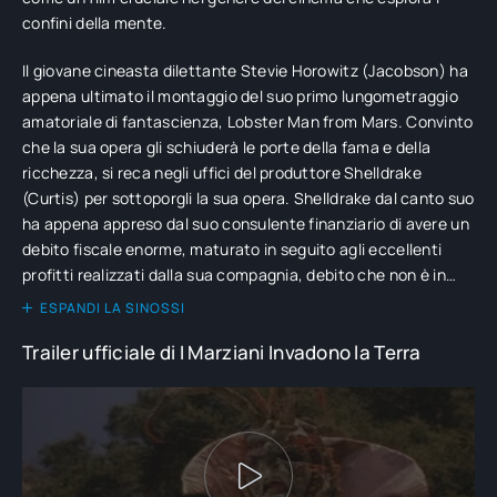
confini della mente.
Il giovane cineasta dilettante Stevie Horowitz (Jacobson) ha
appena ultimato il montaggio del suo primo lungometraggio
amatoriale di fantascienza, Lobster Man from Mars. Convinto
che la sua opera gli schiuderà le porte della fama e della
ricchezza, si reca negli uffici del produttore Shelldrake
(Curtis) per sottoporgli la sua opera. Shelldrake dal canto suo
ha appena appreso dal suo consulente finanziario di avere un
debito fiscale enorme, maturato in seguito agli eccellenti
profitti realizzati dalla sua compagnia, debito che non è in
grado di saldare avendo già scialacquato tutti i suoi
ESPANDI LA SINOSSI
guadagni. La soluzione è distribuire un film che non abbia
Trailer ufficiale di I Marziani Invadono la Terra
alcuna speranza di successo, detraendo le inevitabili perdite
dal credito vantato dal fisco, e l'orribile pastrocchio del
giovane Horowitz sembra fatto apposta.