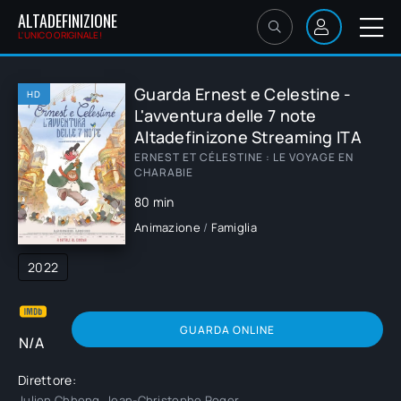
ALTADEFINIZIONE
L'UNICO ORIGINALE!
Guarda Ernest e Celestine -
HD
L'avventura delle 7 note
Altadefinizone Streaming ITA
ERNEST ET CÉLESTINE : LE VOYAGE EN
CHARABIE
80 min
Animazione
/
Famiglia
2022
GUARDA ONLINE
N/A
Direttore:
Julien Chheng, Jean-Christophe Roger