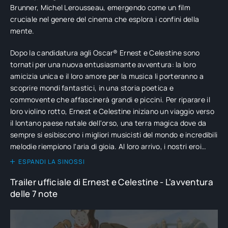
Brunner, Michel Lerousseau, emergendo come un film
cruciale nel genere del cinema che esplora i confini della
mente.
Dopo la candidatura agli Oscar® Ernest e Celestine sono
tornati per una nuova entusiasmante avventura: la loro
amicizia unica e il loro amore per la musica li porteranno a
scoprire mondi fantastici, in una storia poetica e
commovente che affascinerà grandi e piccini. Per riparare il
loro violino rotto, Ernest e Celestine iniziano un viaggio verso
il lontano paese natale dell'orso, una terra magica dove da
sempre si esibiscono i migliori musicisti del mondo e incredibili
melodie riempiono l'aria di gioia. Al loro arrivo, i nostri eroi
scoprono però una realtà completamente diversa: tutte le
ESPANDI LA SINOSSI
forme di musica sono state bandite! Ernest e Celestine non
Trailer ufficiale di Ernest e Celestine - L'avventura
riescono proprio ad immaginare una vita senza musica.
delle 7 note
Insieme ai loro amici e a un misterioso fuorilegge mascherato,
faranno di tutto per riportare la felicità nella Terra degli Orsi.