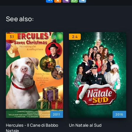
See also:
3.1
2.4
2011
2016
Hercules - Il Cane di Babbo
Un Natale al Sud
Natale