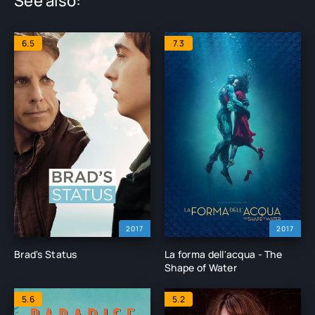
See also:
6.5
7.3
2017
2017
Brad's Status
La forma dell'acqua - The
Shape of Water
5.6
5.2