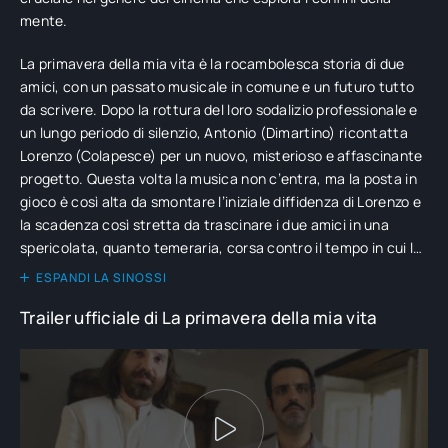
mente.
La primavera della mia vita è la rocambolesca storia di due
amici, con un passato musicale in comune e un futuro tutto
da scrivere. Dopo la rottura del loro sodalizio professionale e
un lungo periodo di silenzio, Antonio (Dimartino) ricontatta
Lorenzo (Colapesce) per un nuovo, misterioso e affascinante
progetto. Questa volta la musica non c’entra, ma la posta in
gioco è così alta da smontare l’iniziale diffidenza di Lorenzo e
la scadenza così stretta da trascinare i due amici in una
spericolata, quanto temeraria, corsa contro il tempo in cui le
sorprese non finiscono mai. E Antonio e Lorenzo dovranno
ESPANDI LA SINOSSI
fare i conti con il proprio passato e con se stessi. Fino ad una
Trailer ufficiale di La primavera della mia vita
sconvolgente rivelazione.