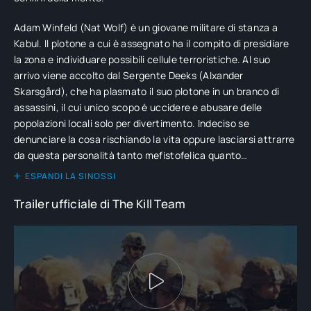
Adam Winfeld (Nat Wolf) è un giovane militare di stanza a
Kabul. Il plotone a cui è assegnato ha il compito di presidiare
la zona e individuare possibili cellule terroristiche. Al suo
arrivo viene accolto dal Sergente Deeks (Alxander
Skarsgård), che ha plasmato il suo plotone in un branco di
assassini, il cui unico scopo è uccidere e abusare delle
popolazioni locali solo per divertimento. Indeciso se
denunciare la cosa rischiando la vita oppure lasciarsi attrarre
da questa personalità tanto mefistofelica quanto
affascinante, Adam si trova davanti ad un bivio. Tratto da una
ESPANDI LA SINOSSI
storia vera, The Kill Team ricorda le atmosfere di Codice
Trailer ufficiale di The Kill Team
d’onore, in cui al posto di Jack Nicholson troviamo invece uno
straordinario e inquietante Alexander Skarsgård.