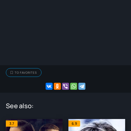
TO FAVORITES
See also:
3.7
6.9