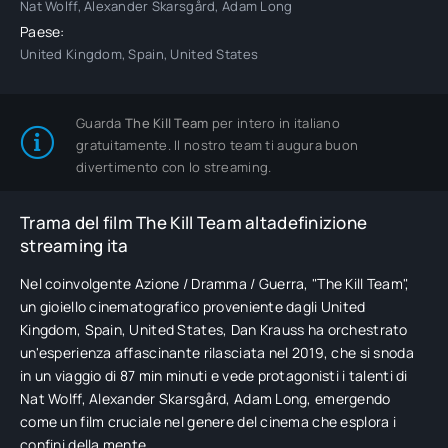
Nat Wolff, Alexander Skarsgård, Adam Long
Paese:
United Kingdom, Spain, United States
Guarda
The Kill Team
per intero in italiano
gratuitamente. Il nostro team ti augura buon
divertimento con lo streaming.
Trama del film The Kill Team altadefinizione
streaming ita
Nel coinvolgente Azione / Dramma / Guerra, "The Kill Team",
un gioiello cinematografico proveniente dagli United
Kingdom, Spain, United States, Dan Krauss ha orchestrato
un'esperienza affascinante rilasciata nel 2019, che si snoda
in un viaggio di 87 min minuti e vede protagonisti i talenti di
Nat Wolff, Alexander Skarsgård, Adam Long, emergendo
come un film cruciale nel genere del cinema che esplora i
confini della mente.