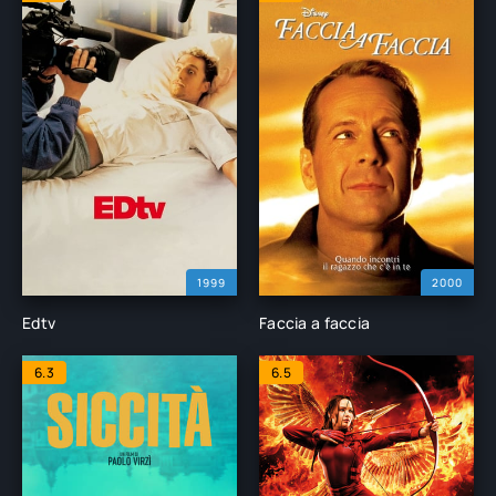
1999
2000
Edtv
Faccia a faccia
6.3
6.5