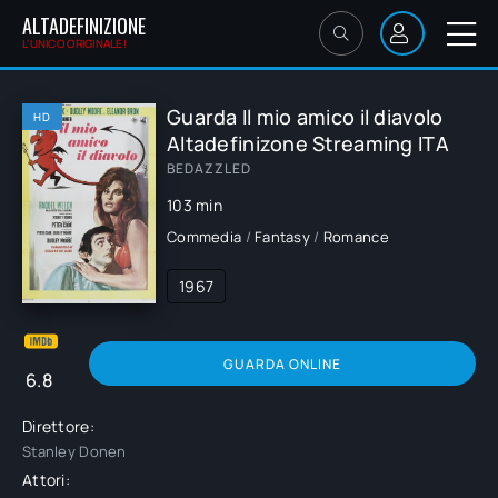
ALTADEFINIZIONE
L'UNICO ORIGINALE!
Guarda Il mio amico il diavolo
HD
Altadefinizone Streaming ITA
BEDAZZLED
103 min
Commedia
/
Fantasy
/
Romance
1967
GUARDA ONLINE
6.8
Direttore:
Stanley Donen
Attori: