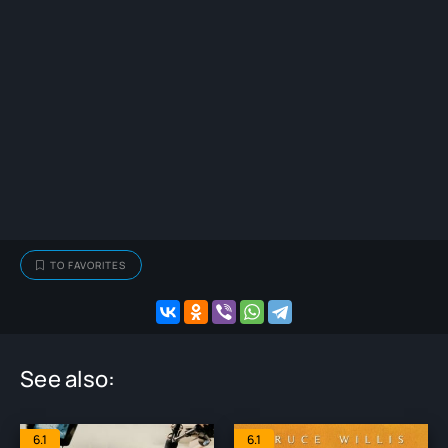
TO FAVORITES
See also:
6.1
6.1