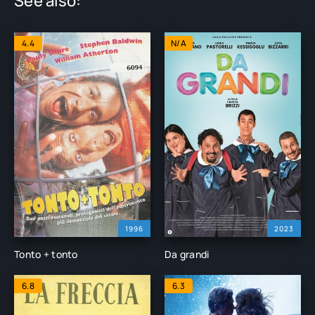
See also:
4.4
N/A
1996
2023
Tonto + tonto
Da grandi
6.8
6.3