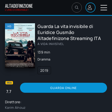
ALTADEFINIZIONE
L'UNICO ORIGINALE!
Guarda La vita invisibile di
HD
Eurídice Gusmão
Altadefinizone Streaming ITA
A VIDA INVISÍVEL
139 min
Dramma
2019
GUARDA ONLINE
7.7
Direttore:
Karim Aïnouz