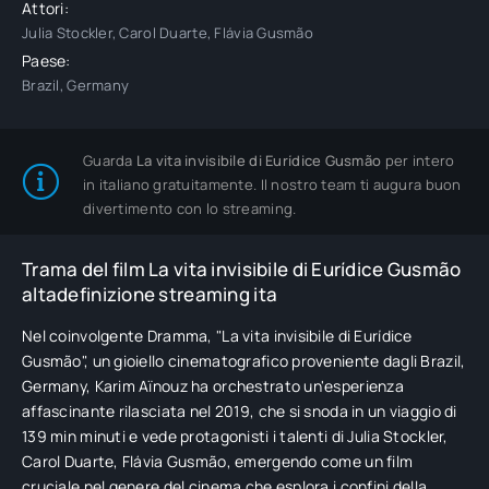
Attori:
Julia Stockler, Carol Duarte, Flávia Gusmão
Paese:
Brazil, Germany
Guarda
La vita invisibile di Eurídice Gusmão
per intero
in italiano gratuitamente. Il nostro team ti augura buon
divertimento con lo streaming.
Trama del film La vita invisibile di Eurídice Gusmão
altadefinizione streaming ita
Nel coinvolgente Dramma, "La vita invisibile di Eurídice
Gusmão", un gioiello cinematografico proveniente dagli Brazil,
Germany, Karim Aïnouz ha orchestrato un'esperienza
affascinante rilasciata nel 2019, che si snoda in un viaggio di
139 min minuti e vede protagonisti i talenti di Julia Stockler,
Carol Duarte, Flávia Gusmão, emergendo come un film
cruciale nel genere del cinema che esplora i confini della