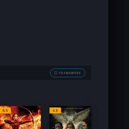
TO FAVORITES
6.5
4.5