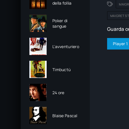
della follia
MAIG
MAIGRET S
Poker di
sangue
Guarda on
Player 1
L'avventuriero
Timbuctù
24 ore
Blaise Pascal