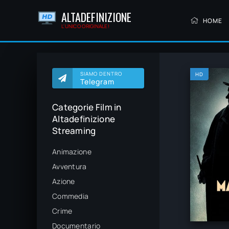
ALTADEFINIZIONE
HOME
L'UNICO ORIGINALE!
SIAMO DENTRO
HD
Telegram
Categorie Film in
Altadefinizione
Streaming
Animazione
Avventura
Azione
Commedia
Crime
Documentario