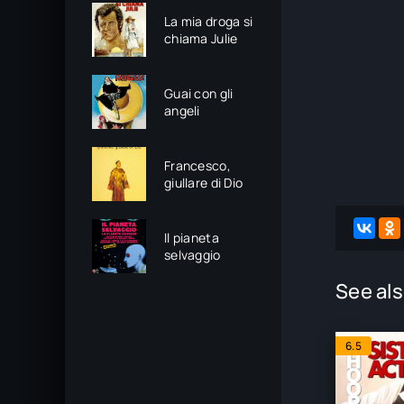
La mia droga si
chiama Julie
Guai con gli
angeli
Francesco,
giullare di Dio
Il pianeta
selvaggio
See als
6.5