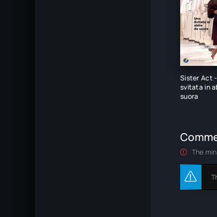
Sister Act 
svitata in a
suora
Comme
The min
T