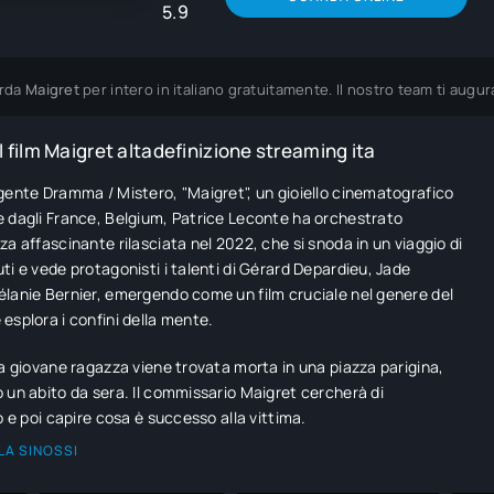
5.9
rda
Maigret
per intero in italiano gratuitamente. Il nostro team ti aug
 film Maigret altadefinizione streaming ita
gente Dramma / Mistero, "Maigret", un gioiello cinematografico
 dagli France, Belgium, Patrice Leconte ha orchestrato
za affascinante rilasciata nel 2022, che si snoda in un viaggio di
ti e vede protagonisti i talenti di Gérard Depardieu, Jade
lanie Bernier, emergendo come un film cruciale nel genere del
esplora i confini della mente.
na giovane ragazza viene trovata morta in una piazza parigina,
 un abito da sera. Il commissario Maigret cercherà di
o e poi capire cosa è successo alla vittima.
LA SINOSSI