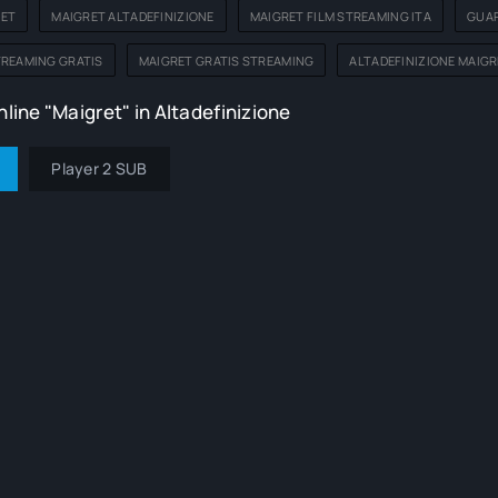
RET
MAIGRET ALTADEFINIZIONE
MAIGRET FILM STREAMING ITA
GUAR
TREAMING GRATIS
MAIGRET GRATIS STREAMING
ALTADEFINIZIONE MAIGR
line "Maigret" in Altadefinizione
Player 2 SUB