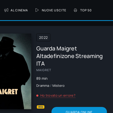
AL CINEMA
NUOVE USCITE
TOP 50
2022
Guarda Maigret
Altadefinizone Streaming
ITA
MAIGRET
89 min
Dramma
/
Mistero
Ho trovato un errore?
GUARDA ONLINE