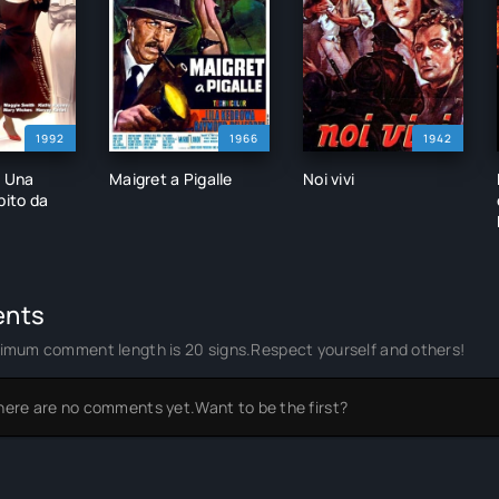
1992
1966
1942
- Una
Maigret a Pigalle
Noi vivi
bito da
nts
imum comment length is 20 signs.Respect yourself and others!
here are no comments yet.Want to be the first?