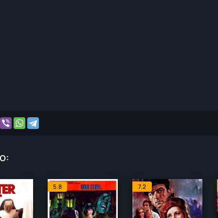
o:
5.8
7.2