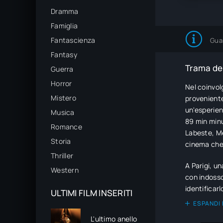
Dramma
Famiglia
Fantascienza
Gua
Fantasy
Trama del
Guerra
Horror
Nel coinvol
Mistero
proveniente
un'esperien
Musica
89 min minu
Romance
Labeste, Mé
Storia
cinema che 
Thriller
A Parigi, u
Western
con indosso
identificarl
ULTIMI FILM INSERITI
ESPANDI 
L'ultimo anello