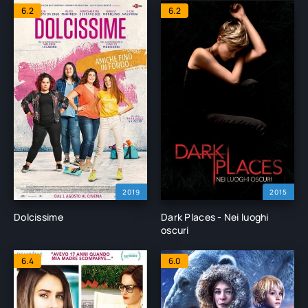
6.2
6.2
2019
2015
Dolcissime
Dark Places - Nei luoghi
oscuri
6.4
6.0