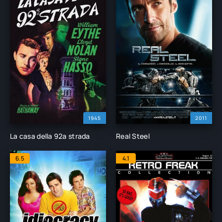
1945
2011
La casa della 92ª strada
Real Steel
6.5
4.1