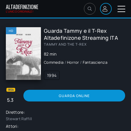
ALTADEFINIZIONE
L'UNICO ORIGINALE!
Guarda Tammy e il T-Rex
HD
Altadefinizone Streaming ITA
TAMMY AND THE T-REX
82 min
Commedia
/
Horror
/
Fantascienza
1994
GUARDA ONLINE
5.3
Direttore:
Stewart Raffill
Attori: