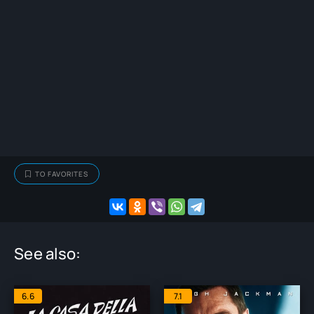
TO FAVORITES
See also:
6.6
7.1