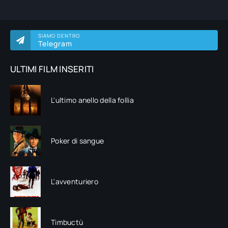
SIAMO DENTRO
Telegram
ULTIMI FILM INSERITI
L'ultimo anello della follia
Poker di sangue
L'avventuriero
Timbuctù