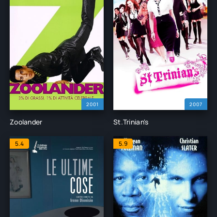
2001
2007
Zoolander
St.Trinian's
5.4
5.9