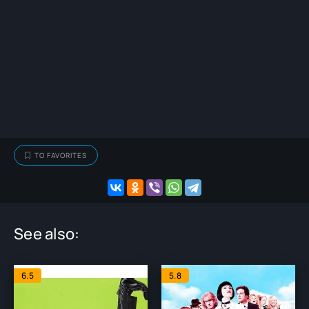
TO FAVORITES
See also:
6.5
5.8