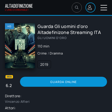
ALTADEFINIZIONE
L'UNICO ORIGINALE!
Guarda Gli uomini d'oro
HD
Altadefinizone Streaming ITA
GLI UOMINI D'ORO
110 min
Crime
/
Dramma
2019
GUARDA ONLINE
6.2
Direttore:
Vincenzo Alfieri
Attori: