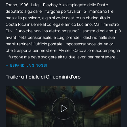
Torino, 1996. Luigi il Playboy è un impiegato delle Poste
deputato a guidare il furgone portavalori. Gli mancano tre
mesi alla pensione, e già si vede gestire un chiringuito in
Costa Rica insieme al collega e amico Luciano. Ma il ministro
Dini - "uno che non l'ha eletto nessuno" - sposta dieci anni più
avanti l'età pensionabile, e Luigi prende il destino nelle sue
mani: rapinerà l'ufficio postale, impossessandosi dei valori
che trasporta per mestiere. Alvise il Cacciatore accompagna
il furgone ma deve svolgere altrui due lavori per mantenere
moglie e figlia secondo un decoro borghese che non può
ESPANDI LA SINOSSI
permettersi. È lui ad avere l'idea geniale per mettere a segno
Trailer ufficiale di Gli uomini d'oro
il colpo grosso, e vuole una fetta della torta. Nicola il Lupo è
un ex pugile che gestisce insieme ad Alvise un locale country
western: anche lui entrerà a far parete dello schema
criminale che dovrebbe cambiare loro la vita, con esiti tutti
da scoprire.