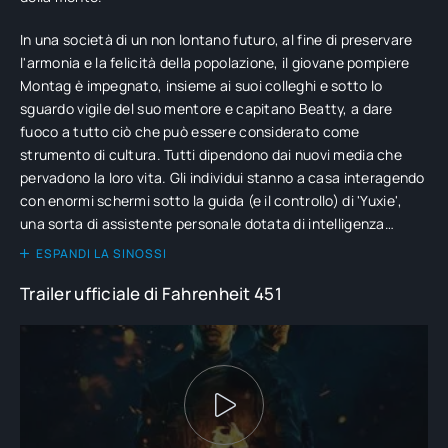
In una società di un non lontano futuro, al fine di preservare
l'armonia e la felicità della popolazione, il giovane pompiere
Montag è impegnato, insieme ai suoi colleghi e sotto lo
sguardo vigile del suo mentore e capitano Beatty, a dare
fuoco a tutto ciò che può essere considerato come
strumento di cultura. Tutti dipendono dai nuovi media che
pervadono la loro vita. Gli individui stanno a casa interagendo
con enormi schermi sotto la guida (e il controllo) di 'Yuxie',
una sorta di assistente personale dotata di intelligenza
artificiale. Un giorno però Montag, grazie all'incontro con
ESPANDI LA SINOSSI
Clarissa che fa parte del gruppo di resistenza che cerca di
Trailer ufficiale di Fahrenheit 451
salvare i libri, inizia a porsi delle domande.