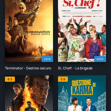
2019
2022
Terminator - Destino oscuro
Sì, Chef! - La brigade
6.3
5.6