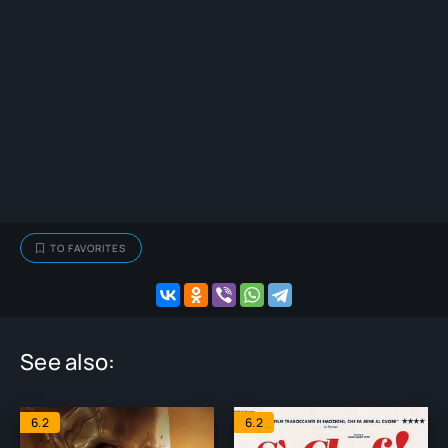
TO FAVORITES
See also:
6.2
6.2