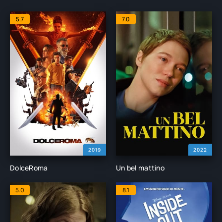
5.7
7.0
2019
2022
DolceRoma
Un bel mattino
5.0
8.1