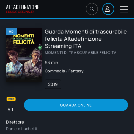
ALTADEFINIZIONE
L'UNICO ORIGINALE!
Guarda Momenti di trascurabile
HD
felicità Altadefinizone
Streaming ITA
MOMENTI DI TRASCURABILE FELICITÀ
93 min
Commedia
/
Fantasy
2019
GUARDA ONLINE
6.1
Direttore:
Daniele Luchetti