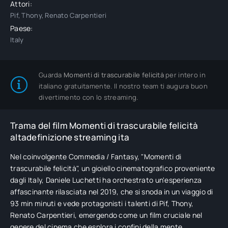
Attori:
Pif, Thony, Renato Carpentieri
Paese:
Italy
Guarda
Momenti di trascurabile felicità
per intero in
italiano gratuitamente. Il nostro team ti augura buon
divertimento con lo streaming.
Trama del film Momenti di trascurabile felicità
altadefinizione streaming ita
Nel coinvolgente Commedia / Fantasy, "Momenti di
trascurabile felicità", un gioiello cinematografico proveniente
dagli Italy, Daniele Luchetti ha orchestrato un'esperienza
affascinante rilasciata nel 2019, che si snoda in un viaggio di
93 min minuti e vede protagonisti i talenti di Pif, Thony,
Renato Carpentieri, emergendo come un film cruciale nel
genere del cinema che esplora i confini della mente.