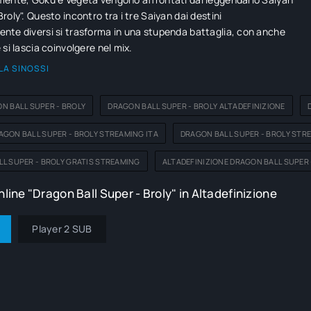
roly". Questo incontro tra i tre Saiyan dai destini
te diversi si trasforma in una stupenda battaglia, con anche
 si lascia coinvolgere nel mix.
LA SINOSSI
N BALL SUPER - BROLY
DRAGON BALL SUPER - BROLY ALTADEFINIZIONE
GON BALL SUPER - BROLY STREAMING ITA
DRAGON BALL SUPER - BROLY STR
L SUPER - BROLY GRATIS STREAMING
ALTADEFINIZIONE DRAGON BALL SUPER 
line "Dragon Ball Super - Broly" in Altadefinizione
Player 2 SUB