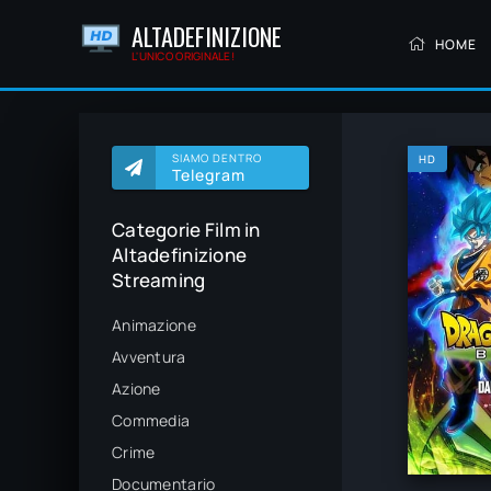
ALTADEFINIZIONE
HOME
L'UNICO ORIGINALE!
SIAMO DENTRO
HD
Telegram
Categorie Film in
Altadefinizione
Streaming
Animazione
Avventura
Azione
Commedia
Crime
Documentario