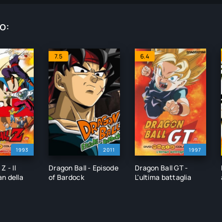
o:
7.5
6.4
1993
2011
1997
Z - Il
Dragon Ball - Episode
Dragon Ball GT -
n della
of Bardock
L'ultima battaglia