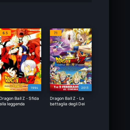
6.5
7.1
1994
2013
Dragon Ball Z - Sfida
Dragon Ball Z - La
alla leggenda
battaglia degli Dei