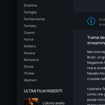
Dramma
Famiglia
Fantascienza
Gua
str
Fantasy
Guerra
Trama del
Horror
streaming
Mistero
Nel coinvol
Musica
Broly", un 
Romance
Nagamine ha
Storia
che si snoda
Thriller
Masako Noz
cruciale ne
Western
Il pianeta 
ULTIMI FILM INSERITI
conto che g
passa tutto
L'ultimo anello
Improvvisa