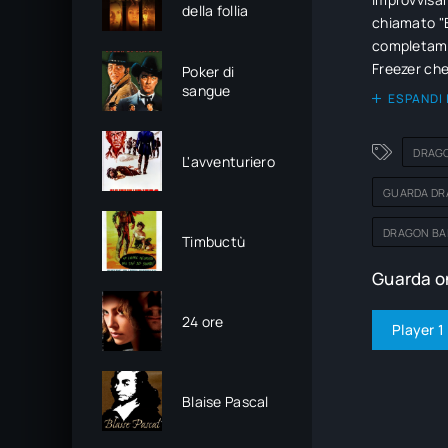
della follia
chiamato "B
completamen
Freezer che
Poker di
sangue
ESPANDI 
DRAGO
L'avventuriero
GUARDA DRA
DRAGON BAL
Timbuctù
Guarda on
24 ore
Player 1
Blaise Pascal