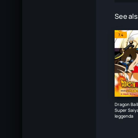
See als
7.4
Dragon Ball 
Super Saiya
leggenda