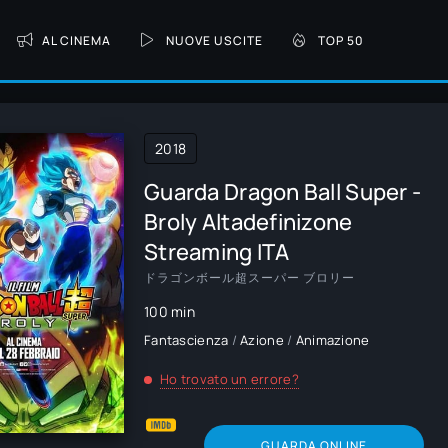
AL CINEMA
NUOVE USCITE
TOP 50
2018
Guarda Dragon Ball Super -
Broly Altadefinizone
Streaming ITA
ドラゴンボール超スーパー ブロリー
100 min
Fantascienza
/
Azione
/
Animazione
Ho trovato un errore?
GUARDA ONLINE