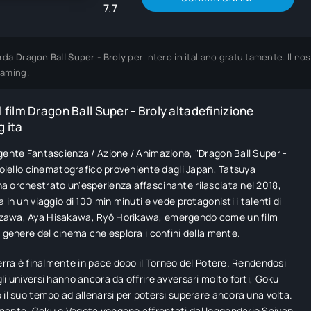
7.7
rda
Dragon Ball Super - Broly
per intero in italiano gratuitamente. Il n
eaming.
 film Dragon Ball Super - Broly altadefinizione
 ita
gente Fantascienza / Azione / Animazione, "Dragon Ball Super -
gioiello cinematografico proveniente dagli Japan, Tatsuya
 orchestrato un'esperienza affascinante rilasciata nel 2018,
 in un viaggio di 100 min minuti e vede protagonisti i talenti di
awa, Aya Hisakawa, Ryô Horikawa, emergendo come un film
l genere del cinema che esplora i confini della mente.
Terra è finalmente in pace dopo il Torneo del Potere. Rendendosi
li universi hanno ancora da offrire avversari molto forti, Goku
 il suo tempo ad allenarsi per potersi superare ancora una volta.
mente, Goku e Vegeta vengono affrontati dal leggendario Saiyan