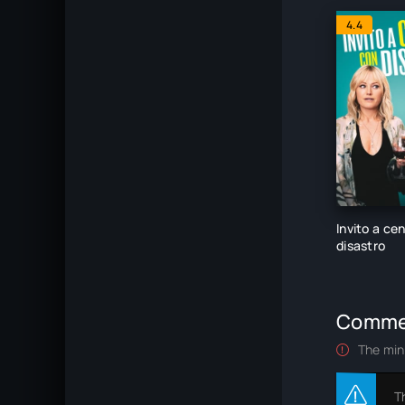
4.4
Invito a ce
disastro
Comme
The min
T