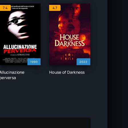
7.4
4.7
1990
2022
Allucinazione
House of Darkness
perversa