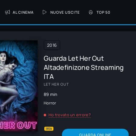
AL CINEMA
NUOVE USCITE
TOP 50
2016
Guarda Let Her Out
Altadefinizone Streaming
ITA
LET HER OUT
89 min
Horror
Ho trovato un errore?
GUARDA ONLINE