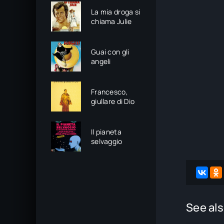
La mia droga si
chiama Julie
Guai con gli
angeli
Francesco,
giullare di Dio
Il pianeta
selvaggio
See als