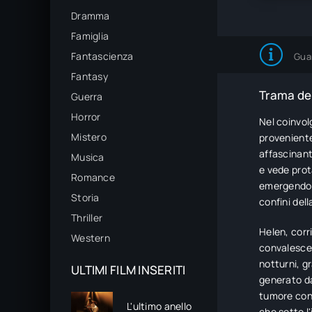
Dramma
Famiglia
Fantascienza
Gua
Fantasy
Trama del
Guerra
Horror
Nel coinvol
Mistero
provenient
affascinant
Musica
e vede prota
Romance
emergendo c
Storia
confini del
Thriller
Helen, corr
Western
convalescen
notturni, g
ULTIMI FILM INSERITI
generato da
tumore con 
L'ultimo anello
che sotto l