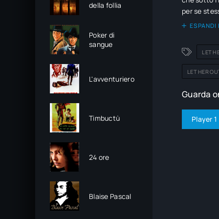
della follia
per se stes
ESPANDI 
Poker di
sangue
LET H
LET HER OU
L'avventuriero
Guarda on
Timbuctù
Player 1
24 ore
Blaise Pascal