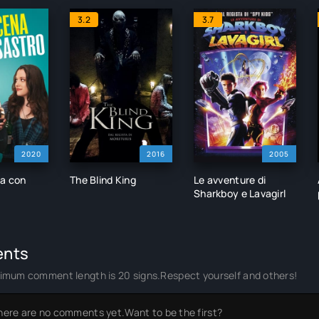
3.2
3.7
2020
2016
2005
na con
The Blind King
Le avventure di
Sharkboy e Lavagirl
nts
imum comment length is 20 signs.Respect yourself and others!
here are no comments yet.Want to be the first?