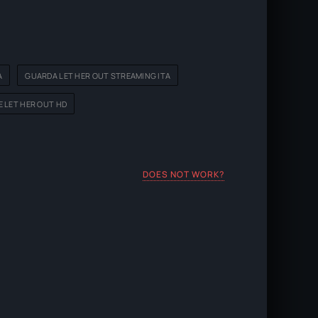
A
GUARDA LET HER OUT STREAMING ITA
E LET HER OUT HD
DOES NOT WORK?