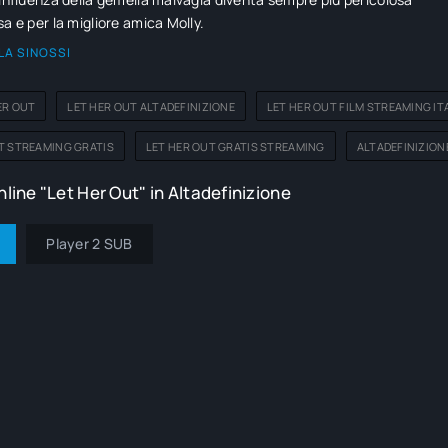
sa e per la migliore amica Molly.
LA SINOSSI
ER OUT
LET HER OUT ALTADEFINIZIONE
LET HER OUT FILM STREAMING IT
T STREAMING GRATIS
LET HER OUT GRATIS STREAMING
ALTADEFINIZION
line "Let Her Out" in Altadefinizione
Player 2 SUB