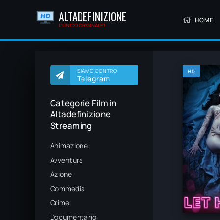
ALTADEFINIZIONE
HOME
L'UNICO ORIGINALE!
SIAMO DENTRO
HD
Telegram
Categorie Film in
Altadefinizione
Streaming
Animazione
Avventura
Azione
Commedia
Crime
Documentario