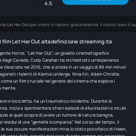
4.5
rda
Let Her Out
per intero in italiano gratuitamente. Il nostro team ti
 film Let Her Out altadefinizione streaming ita
gente Horror, "Let Her Out", un gioiello cinematografico
e dagli Canada, Cody Calahan ha orchestrato un'esperienza
e rilasciata nel 2016, che si snoda in un viaggio di 89 min minuti
gonisti i talenti di Alanna LeVierge, Nina Kiri, Adam Christie,
ome un film cruciale nel genere del cinema che esplora i
la mente.
iere in bicicletta, ha un traumatico incidente. Durante la
za, inizia a sperimentare strani episodi di allucinazioni e incubi
razie ai quali scopre di avere un tumore di natura benigna,
i residui di una "gemella scomparsa". Nel corso del tempo, il
le sue oscure manifestazioni mina lo stato psicofisico di Helen,
'influenza della gemella malvagia diventa sempre più pericolosa