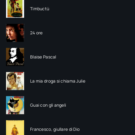
Timbuctù
24 ore
Blaise Pascal
La mia droga si chiama Julie
Guai con gli angeli
Francesco, giullare di Dio