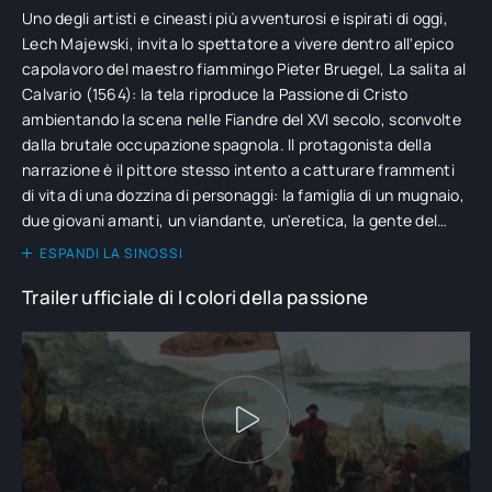
Uno degli artisti e cineasti più avventurosi e ispirati di oggi,
Lech Majewski, invita lo spettatore a vivere dentro all'epico
capolavoro del maestro fiammingo Pieter Bruegel, La salita al
Calvario (1564): la tela riproduce la Passione di Cristo
ambientando la scena nelle Fiandre del XVI secolo, sconvolte
dalla brutale occupazione spagnola. Il protagonista della
narrazione è il pittore stesso intento a catturare frammenti
di vita di una dozzina di personaggi: la famiglia di un mugnaio,
due giovani amanti, un viandante, un'eretica, la gente del
villaggio e i minacciosi cavalieri dell'Inquisizione spagnola.
ESPANDI LA SINOSSI
Trailer ufficiale di I colori della passione