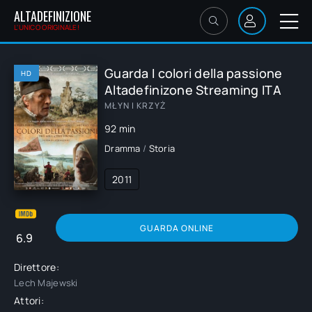
ALTADEFINIZIONE
L'UNICO ORIGINALE!
Guarda I colori della passione
HD
Altadefinizone Streaming ITA
MŁYN I KRZYŻ
92 min
Dramma
/
Storia
2011
GUARDA ONLINE
6.9
Direttore:
Lech Majewski
Attori: