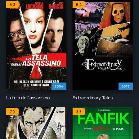
5.3
6.4
2004
2013
La tela dell'assassino
Extraordinary Tales
7.0
5.7