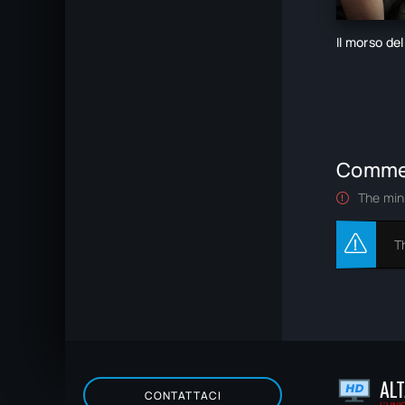
Il morso del
Comme
The min
T
ALT
CONTATTACI