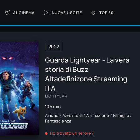
AL CINEMA
NUOVE USCITE
TOP 50
2022
Guarda Lightyear - La vera
storia di Buzz
Altadefinizone Streaming
ITA
LIGHTYEAR
105 min
Azione
/
Avventura
/
Animazione
/
Famiglia
/
Fantascienza
Ho trovato un errore?