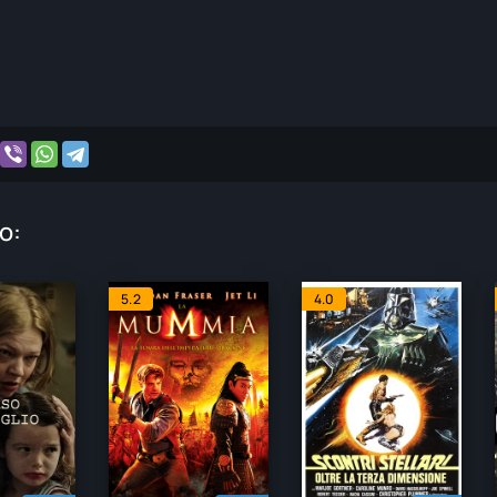
o:
5.2
4.0