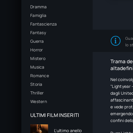
Dramma
Famiglia
Fantascienza
Fantasy
Gua
Guerra
lo s
Horror
Mistero
Trama del
Musica
altadefin
Romance
Nel coinvol
Storia
"Lightyear 
Thriller
dagli Unit
affascinant
Western
e vede prot
emergendo c
ULTIMI FILM INSERITI
confini del
L'ultimo anello