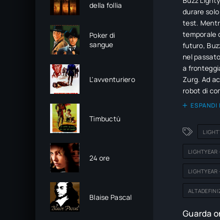
Buzz Lighty
della follia
durare solo
test. Mentr
temporale c
Poker di
sangue
futuro, Buz
nel passato
a fronteggi
L'avventuriero
Zurg. Ad ac
robot di c
ESPANDI 
Timbuctù
LIGHT
LIGHTYEAR 
24 ore
LIGHTYEAR 
ALTADEFINI
Blaise Pascal
Guarda on