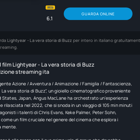
GUARDA ONLINE
6.1
rda
Lightyear - La vera storia di Buzz
per intero in italiano gratuitamen
treaming.
 film Lightyear - La vera storia di Buzz
izione streaming ita
gente Azione / Avventura / Animazione / Famiglia / Fantascienza,
- La vera storia di Buzz", un gioiello cinematografico proveniente
ed States, Japan, Angus MacLane ha orchestrato un'esperienza
e rilasciata nel 2022, che si snoda in un viaggio di 105 min minuti
agonisti i talenti di Chris Evans, Keke Palmer, Peter Sohn,
ome un film cruciale nel genere del cinema che esplora i
la mente.