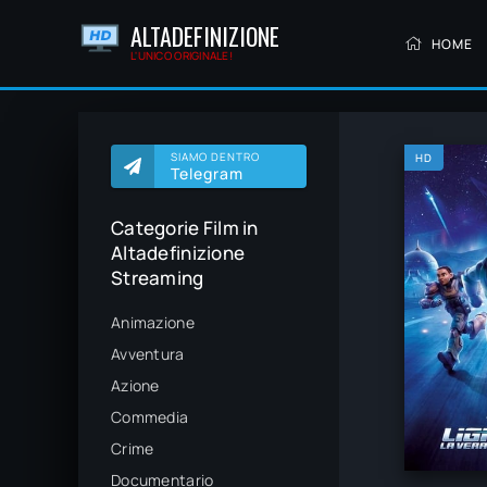
ALTADEFINIZIONE
HOME
L'UNICO ORIGINALE!
SIAMO DENTRO
HD
Telegram
Categorie Film in
Altadefinizione
Streaming
Animazione
Avventura
Azione
Commedia
Crime
Documentario