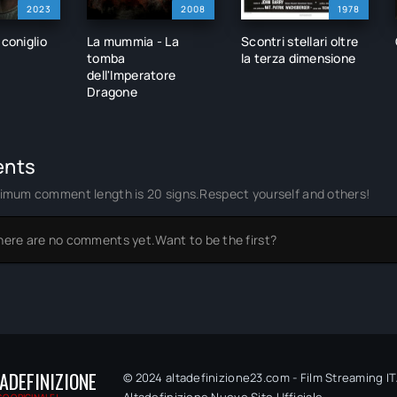
2023
2008
1978
 coniglio
La mummia - La
Scontri stellari oltre
tomba
la terza dimensione
dell'Imperatore
Dragone
nts
imum comment length is 20 signs.Respect yourself and others!
here are no comments yet.Want to be the first?
ADEFINIZIONE
© 2024 altadefinizione23.com - Film Streaming ITA