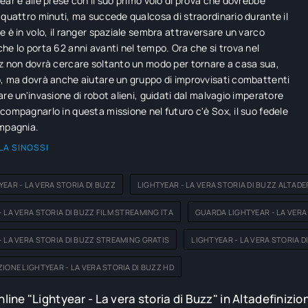
ear è alle prese con il suo primo volo di prova che dovrebbe
 quattro minuti, ma succede qualcosa di straordinario durante il
e è in volo, il ranger spaziale sembra attraversare un varco
he lo porta 62 anni avanti nel tempo. Ora che si trova nel
z non dovrà cercare soltanto un modo per tornare a casa sua,
, ma dovrà anche aiutare un gruppo di improvvisati combattenti
are un'invasione di robot alieni, guidati dal malvagio imperatore
compagnarlo in questa missione nel futuro c'è Sox, il suo fedele
ompagnia.
LA SINOSSI
YEAR - LA VERA STORIA DI BUZZ
LIGHTYEAR - LA VERA STORIA DI BUZZ ALTADE
- LA VERA STORIA DI BUZZ FILM STREAMING ITA
GUARDA LIGHTYEAR - LA VERA
- LA VERA STORIA DI BUZZ STREAMING GRATIS
LIGHTYEAR - LA VERA STORIA 
ZIONE LIGHTYEAR - LA VERA STORIA DI BUZZ HD
line "Lightyear - La vera storia di Buzz" in Altadefinizio