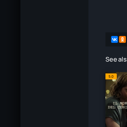
See als
5.0